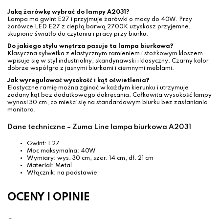
Jaką żarówkę wybrać do lampy A2031?
Lampa ma gwint E27 i przyjmuje żarówki o mocy do 40W. Przy
żarówce LED E27 z ciepłą barwą 2700K uzyskasz przyjemne,
skupione światło do czytania i pracy przy biurku.
Do jakiego stylu wnętrza pasuje ta lampa biurkowa?
Klasyczna sylwetka z elastycznym ramieniem i stożkowym kloszem
wpisuje się w styl industrialny, skandynawski i klasyczny. Czarny kolor
dobrze współgra z jasnymi biurkami i ciemnymi meblami.
Jak wyregulować wysokość i kąt oświetlenia?
Elastyczne ramię można zginać w każdym kierunku i utrzymuje
zadany kąt bez dodatkowego dokręcania. Całkowita wysokość lampy
wynosi 30 cm, co mieści się na standardowym biurku bez zasłaniania
monitora.
Dane techniczne – Zuma Line lampa biurkowa A2031
Gwint: E27
Moc maksymalna: 40W
Wymiary: wys. 30 cm, szer. 14 cm, dł. 21 cm
Materiał: Metal
Włącznik: na podstawie
OCENY I OPINIE