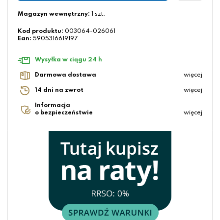
Magazyn wewnętrzny:
1 szt.
Kod produktu:
003064-026061
Ean:
5905316619197
Wysyłka w ciągu 24 h
Darmowa dostawa
więcej
14 dni na zwrot
więcej
Informacja
o bezpieczeństwie
więcej