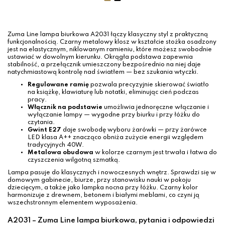
Zuma Line lampa biurkowa A2031 łączy klasyczny styl z praktyczną
funkcjonalnością. Czarny metalowy klosz w kształcie stożka osadzony
jest na elastycznym, niklowanym ramieniu, które możesz swobodnie
ustawiać w dowolnym kierunku. Okrągła podstawa zapewnia
stabilność, a przełącznik umieszczony bezpośrednio na niej daje
natychmiastową kontrolę nad światłem — bez szukania wtyczki.
Regulowane ramię
pozwala precyzyjnie skierować światło
na książkę, klawiaturę lub notatki, eliminując cień podczas
pracy.
Włącznik na podstawie
umożliwia jednoręczne włączanie i
wyłączanie lampy — wygodne przy biurku i przy łóżku do
czytania.
Gwint E27
daje swobodę wyboru żarówki — przy żarówce
LED klasa A++ znacząco obniża zużycie energii względem
tradycyjnych 40W.
Metalowa obudowa
w kolorze czarnym jest trwała i łatwa do
czyszczenia wilgotną szmatką.
Lampa pasuje do klasycznych i nowoczesnych wnętrz. Sprawdzi się w
domowym gabinecie, biurze, przy stanowisku nauki w pokoju
dziecięcym, a także jako lampka nocna przy łóżku. Czarny kolor
harmonizuje z drewnem, betonem i białymi meblami, co czyni ją
wszechstronnym elementem wyposażenia.
A2031 – Zuma Line lampa biurkowa, pytania i odpowiedzi