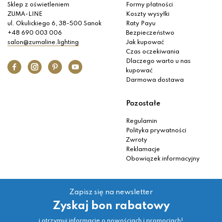
Sklep z oświetleniem
Formy płatności
ZUMA-LINE
Koszty wysyłki
ul. Okulickiego 6, 38-500 Sanok
Raty Payu
+48 690 003 006
Bezpieczeństwo
salon@zumaline.lighting
Jak kupować
Czas oczekiwania
Dlaczego warto u nas
kupować
Darmowa dostawa
Pozostałe
Regulamin
Polityka prywatności
Zwroty
Reklamacje
Obowiązek informacyjny
Zapisz się na newsletter
Zyskaj bon rabatowy
i otrzymuj informacje o nowościach i promocjach!