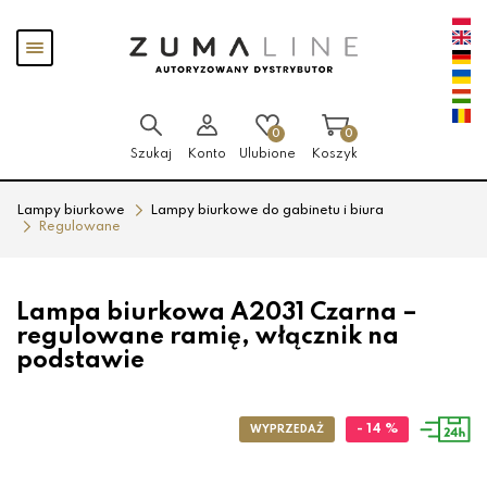
Przejdź
Przejdź
Pokaż
do menu
do
menu
głównego
menu
w
stopce
0
0
Szukaj
Konto
Ulubione
Koszyk
Lampy biurkowe
Lampy biurkowe do gabinetu i biura
Regulowane
Lampa biurkowa A2031 Czarna –
regulowane ramię, włącznik na
podstawie
- 14 %