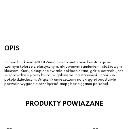
Lampa biurkowa PURE-GRAFO
czarna – regulowana LED 6,5W ze
ściemniaczem
899.00 zł
OPIS
Lampa biurkowa A2031 Zuma Line to metalowa konstrukcja w
czarnym kolorze z elastycznym, niklowanym ramieniem i stożkowym
kloszem. Kieruje skupione światło dokładnie tam, gdzie potrzebujesz
— sprawdza się przy biurku w gabinecie, na stanowisku nauki i w
pokoju dziecięcym. Włącznik umieszczony na okrągłej podstawie
pozwala wygodnie przełączać lampę bez sięgania po kabel.
PRODUKTY POWIAZANE