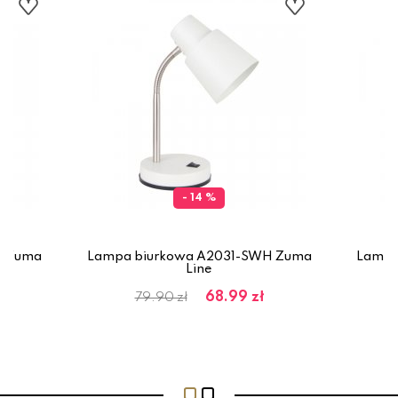
- 14 %
Y Zuma
Lampa biurkowa A2031-SWH Zuma
Lampa
Line
68.99 zł
79.90 zł