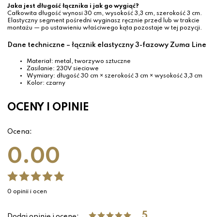
Jaka jest długość łącznika i jak go wygiąć?
Całkowita długość wynosi 30 cm, wysokość 3,3 cm, szerokość 3 cm.
Elastyczny segment pośredni wyginasz ręcznie przed lub w trakcie
montażu — po ustawieniu właściwego kąta pozostaje w tej pozycji.
Dane techniczne – łącznik elastyczny 3-fazowy Zuma Line
Materiał: metal, tworzywo sztuczne
Zasilanie: 230V sieciowe
Wymiary: długość 30 cm × szerokość 3 cm × wysokość 3,3 cm
Kolor: czarny
OCENY I OPINIE
Ocena:
0.00
0 opinii i ocen
5
Dodaj opinię i ocenę: