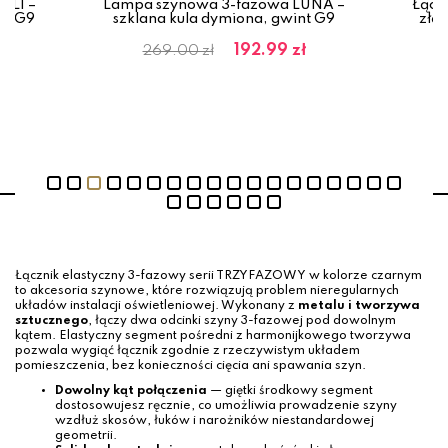
ALI –
Lampa szynowa 3-fazowa LUNA –
Łączn
int G9
szklana kula dymiona, gwint G9
złąc
ł
192.99 zł
269.00 zł
Łącznik elastyczny 3-fazowy serii TRZYFAZOWY w kolorze czarnym
to akcesoria szynowe, które rozwiązują problem nieregularnych
układów instalacji oświetleniowej. Wykonany z
metalu i tworzywa
sztucznego
, łączy dwa odcinki szyny 3-fazowej pod dowolnym
kątem. Elastyczny segment pośredni z harmonijkowego tworzywa
pozwala wygiąć łącznik zgodnie z rzeczywistym układem
pomieszczenia, bez konieczności cięcia ani spawania szyn.
Dowolny kąt połączenia
— giętki środkowy segment
dostosowujesz ręcznie, co umożliwia prowadzenie szyny
wzdłuż skosów, łuków i narożników niestandardowej
geometrii.