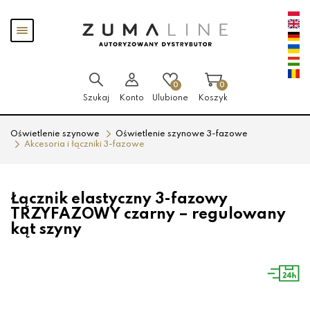
Przejdź
Przejdź
Pokaż
do menu
do
menu
głównego
menu
w
stopce
0
0
Szukaj
Konto
Ulubione
Koszyk
Oświetlenie szynowe
Oświetlenie szynowe 3-fazowe
Akcesoria i łączniki 3-fazowe
Łącznik elastyczny 3-fazowy
TRZYFAZOWY czarny – regulowany
kąt szyny