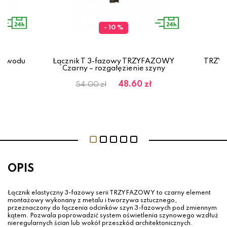
- 10 %
Ł
rzewodu
Łącznik T 3-fazowy TRZYFAZOWY
TRZYF
al
Czarny – rozgałęzienie szyny
48.60 zł
54.00 zł
OPIS
Łącznik elastyczny 3-fazowy serii TRZYFAZOWY to czarny element
montażowy wykonany z metalu i tworzywa sztucznego,
przeznaczony do łączenia odcinków szyn 3-fazowych pod zmiennym
kątem. Pozwala poprowadzić system oświetlenia szynowego wzdłuż
nieregularnych ścian lub wokół przeszkód architektonicznych.