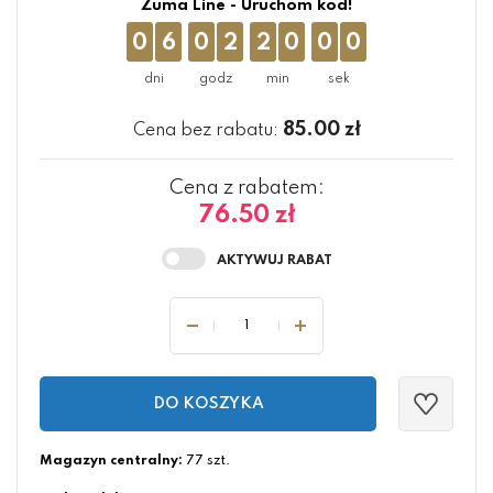
Zuma Line - Uruchom kod!
0
6
0
2
1
9
5
9
85.00
zł
Cena bez rabatu:
Cena z rabatem:
76.50 zł
DO KOSZYKA
Magazyn centralny:
77 szt.