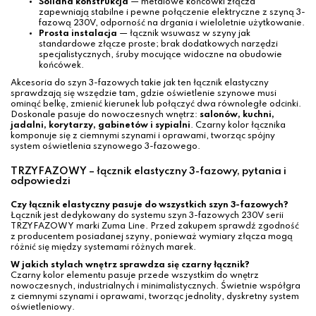
Solidna konstrukcja
— metalowe końcówki złącza
zapewniają stabilne i pewne połączenie elektryczne z szyną 3-
fazową 230V, odporność na drgania i wieloletnie użytkowanie.
Prosta instalacja
— łącznik wsuwasz w szyny jak
standardowe złącze proste; brak dodatkowych narzędzi
specjalistycznych, śruby mocujące widoczne na obudowie
końcówek.
Akcesoria do szyn 3-fazowych takie jak ten łącznik elastyczny
sprawdzają się wszędzie tam, gdzie oświetlenie szynowe musi
ominąć belkę, zmienić kierunek lub połączyć dwa równoległe odcinki.
Doskonale pasuje do nowoczesnych wnętrz:
salonów, kuchni,
jadalni, korytarzy, gabinetów i sypialni
. Czarny kolor łącznika
komponuje się z ciemnymi szynami i oprawami, tworząc spójny
system oświetlenia szynowego 3-fazowego.
TRZYFAZOWY – łącznik elastyczny 3-fazowy, pytania i
odpowiedzi
Czy łącznik elastyczny pasuje do wszystkich szyn 3-fazowych?
Łącznik jest dedykowany do systemu szyn 3-fazowych 230V serii
TRZYFAZOWY marki Zuma Line. Przed zakupem sprawdź zgodność
z producentem posiadanej szyny, ponieważ wymiary złącza mogą
różnić się między systemami różnych marek.
W jakich stylach wnętrz sprawdza się czarny łącznik?
Czarny kolor elementu pasuje przede wszystkim do wnętrz
nowoczesnych, industrialnych i minimalistycznych. Świetnie współgra
z ciemnymi szynami i oprawami, tworząc jednolity, dyskretny system
oświetleniowy.