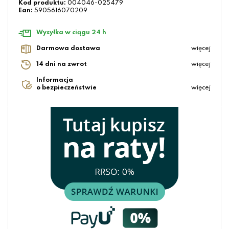
Kod produktu:
004046-025479
Ean:
5905616070209
Wysyłka w ciągu 24 h
Darmowa dostawa
więcej
14 dni na zwrot
więcej
Informacja
o bezpieczeństwie
więcej