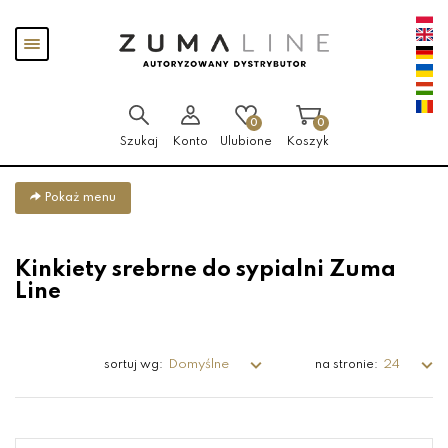
Przejdź
Przejdź
Pokaż
do menu
do
menu
głównego
menu
w
stopce
0
0
Szukaj
Konto
Ulubione
Koszyk
Pokaż menu
Kinkiety srebrne do sypialni Zuma
Line
Domyślne
24
sortuj wg:
na stronie: