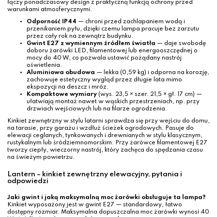
łączy ponadczasowy design z praktyczną funkcją ochrony przed
warunkami atmosferycznymi.
Odporność IP44
— chroni przed zachlapaniem wodą i
przenikaniem pyłu, dzięki czemu lampa pracuje bez zarzutu
przez cały rok na zewnątrz budynku.
Gwint E27 z wymiennym źródłem światła
— daje swobodę
doboru żarówki LED, filamentowej lub energooszczędnej o
mocy do 40 W, co pozwala ustawić pożądany nastrój
oświetlenia.
Aluminiowa obudowa
— lekka (0,59 kg) i odporna na korozję,
zachowuje estetyczny wygląd przez długie lata mimo
ekspozycji na deszcz i mróz.
Kompaktowe wymiary
(wys. 23,5 × szer. 21,5 × gł. 17 cm) —
ułatwiają montaż nawet w wąskich przestrzeniach, np. przy
drzwiach wejściowych lub na filarze ogrodzenia.
Kinkiet zewnętrzny w stylu latarni sprawdza się przy wejściu do domu,
na tarasie, przy garażu i wzdłuż ścieżek ogrodowych. Pasuje do
elewacji ceglanych, tynkowanych i drewnianych w stylu klasycznym,
rustykalnym lub śródziemnomorskim. Przy żarówce filamentowej E27
tworzy ciepły, wieczorny nastrój, który zachęca do spędzania czasu
na świeżym powietrzu.
Lantern – kinkiet zewnętrzny elewacyjny, pytania i
odpowiedzi
Jaki gwint i jaką maksymalną moc żarówki obsługuje ta lampa?
Kinkiet wyposażony jest w gwint E27 — standardowy, łatwo
dostępny rozmiar. Maksymalna dopuszczalna moc żarówki wynosi 40