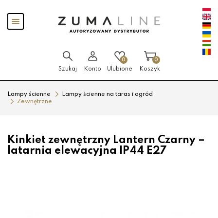
Przejdź
Przejdź
Pokaż
do menu
do
menu
głównego
menu
w
stopce
0
0
Szukaj
Konto
Ulubione
Koszyk
Lampy ścienne
Lampy ścienne na taras i ogród
Zewnętrzne
Kinkiet zewnętrzny Lantern Czarny –
latarnia elewacyjna IP44 E27