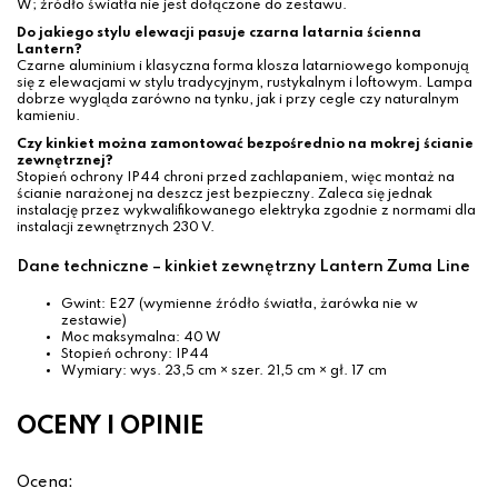
W; źródło światła nie jest dołączone do zestawu.
Do jakiego stylu elewacji pasuje czarna latarnia ścienna
Lantern?
Czarne aluminium i klasyczna forma klosza latarniowego komponują
się z elewacjami w stylu tradycyjnym, rustykalnym i loftowym. Lampa
dobrze wygląda zarówno na tynku, jak i przy cegle czy naturalnym
kamieniu.
Czy kinkiet można zamontować bezpośrednio na mokrej ścianie
zewnętrznej?
Stopień ochrony IP44 chroni przed zachlapaniem, więc montaż na
ścianie narażonej na deszcz jest bezpieczny. Zaleca się jednak
instalację przez wykwalifikowanego elektryka zgodnie z normami dla
instalacji zewnętrznych 230 V.
Dane techniczne – kinkiet zewnętrzny Lantern Zuma Line
Gwint: E27 (wymienne źródło światła, żarówka nie w
zestawie)
Moc maksymalna: 40 W
Stopień ochrony: IP44
Wymiary: wys. 23,5 cm × szer. 21,5 cm × gł. 17 cm
OCENY I OPINIE
Ocena: