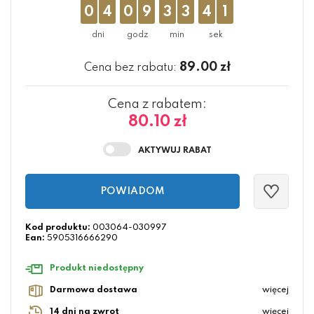
0
4
0
9
3
3
4
1
89.00
zł
Cena bez rabatu:
Cena z rabatem:
80.10 zł
POWIADOM
Kod produktu:
003064-030997
Ean:
5905316666290
Produkt niedostępny
Darmowa dostawa
więcej
14 dni na zwrot
więcej