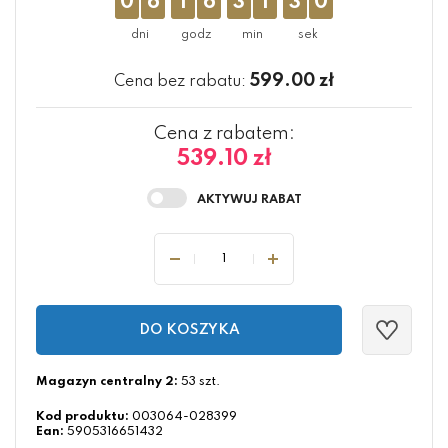
0
6
1
6
3
1
3
0
599.00
zł
Cena bez rabatu:
Cena z rabatem:
539.10 zł
DO KOSZYKA
Magazyn centralny 2:
53 szt.
Kod produktu:
003064-028399
Ean:
5905316651432