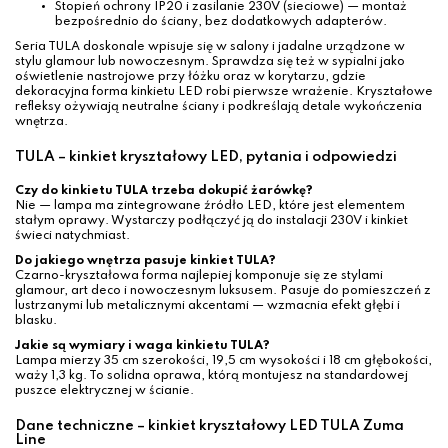
Stopień ochrony IP20 i zasilanie 230V (sieciowe) — montaż
bezpośrednio do ściany, bez dodatkowych adapterów.
Seria TULA doskonale wpisuje się w salony i jadalne urządzone w
stylu glamour lub nowoczesnym. Sprawdza się też w sypialni jako
oświetlenie nastrojowe przy łóżku oraz w korytarzu, gdzie
dekoracyjna forma kinkietu LED robi pierwsze wrażenie. Kryształowe
refleksy ożywiają neutralne ściany i podkreślają detale wykończenia
wnętrza.
TULA – kinkiet kryształowy LED, pytania i odpowiedzi
Czy do kinkietu TULA trzeba dokupić żarówkę?
Nie — lampa ma zintegrowane źródło LED, które jest elementem
stałym oprawy. Wystarczy podłączyć ją do instalacji 230V i kinkiet
świeci natychmiast.
Do jakiego wnętrza pasuje kinkiet TULA?
Czarno-kryształowa forma najlepiej komponuje się ze stylami
glamour, art deco i nowoczesnym luksusem. Pasuje do pomieszczeń z
lustrzanymi lub metalicznymi akcentami — wzmacnia efekt głębi i
blasku.
Jakie są wymiary i waga kinkietu TULA?
Lampa mierzy 35 cm szerokości, 19,5 cm wysokości i 18 cm głębokości,
waży 1,3 kg. To solidna oprawa, którą montujesz na standardowej
puszce elektrycznej w ścianie.
Dane techniczne – kinkiet kryształowy LED TULA Zuma
Line