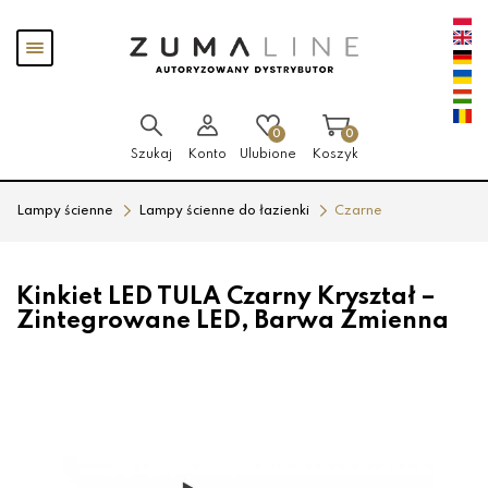
Przejdź
Przejdź
Pokaż
do menu
do
menu
głównego
menu
w
stopce
0
0
Szukaj
Konto
Ulubione
Koszyk
Lampy ścienne
Lampy ścienne do łazienki
Czarne
Kinkiet LED TULA Czarny Kryształ –
Zintegrowane LED, Barwa Zmienna