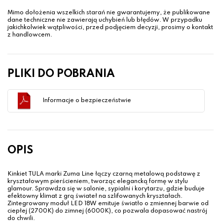
Mimo dołożenia wszelkich starań nie gwarantujemy, że publikowane
dane techniczne nie zawierają uchybień lub błędów. W przypadku
jakichkolwiek wątpliwości, przed podjęciem decyzji, prosimy o kontakt
z handlowcem.
PLIKI DO POBRANIA
Informacje o bezpieczeństwie
OPIS
Kinkiet TULA marki Zuma Line łączy czarną metalową podstawę z
kryształowym pierścieniem, tworząc elegancką formę w stylu
glamour. Sprawdza się w salonie, sypialni i korytarzu, gdzie buduje
efektowny klimat z grą świateł na szlifowanych kryształach.
Zintegrowany moduł LED 18W emituje światło o zmiennej barwie od
ciepłej (2700K) do zimnej (6000K), co pozwala dopasować nastrój
do chwili.