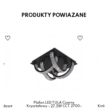
PRODUKTY POWIAZANE
Plafon LED TULA Czarny
ształowe
Kryształowy – 27,5W CCT 2700–
Kinkie