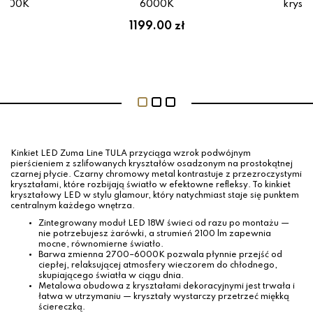
–6000K
6000K
krysz
1199.00 zł
Kinkiet LED Zuma Line TULA przyciąga wzrok podwójnym
pierścieniem z szlifowanych kryształów osadzonym na prostokątnej
czarnej płycie. Czarny chromowy metal kontrastuje z przezroczystymi
kryształami, które rozbijają światło w efektowne refleksy. To kinkiet
kryształowy LED w stylu glamour, który natychmiast staje się punktem
centralnym każdego wnętrza.
Zintegrowany moduł LED 18W świeci od razu po montażu —
nie potrzebujesz żarówki, a strumień 2100 lm zapewnia
mocne, równomierne światło.
Barwa zmienna 2700–6000K pozwala płynnie przejść od
ciepłej, relaksującej atmosfery wieczorem do chłodnego,
skupiającego światła w ciągu dnia.
Metalowa obudowa z kryształami dekoracyjnymi jest trwała i
łatwa w utrzymaniu — kryształy wystarczy przetrzeć miękką
ściereczką.