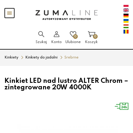
Przejdź
Przejdź
Pokaż
do menu
do
menu
głównego
menu
w
stopce
0
0
Szukaj
Konto
Ulubione
Koszyk
Kinkiety
Kinkiety do jadalni
Srebrne
Kinkiet LED nad lustro ALTER Chrom –
zintegrowane 20W 4000K