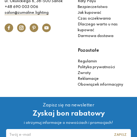
ul. Okulickiego 6, 38-500 Sanok
Raty Payu
+48 690 003 006
Bezpieczeństwo
salon@zumaline.lighting
Jak kupować
Czas oczekiwania
Dlaczego warto u nas
kupować
Darmowa dostawa
Pozostałe
Regulamin
Polityka prywatności
Zwroty
Reklamacje
Obowiązek informacyjny
Zapisz się na newsletter
Zyskaj bon rabatowy
i otrzymuj informacje o nowościach i promocjach!
ZAPISZ