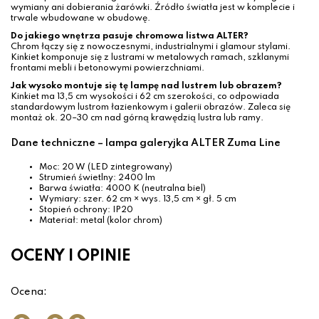
wymiany ani dobierania żarówki. Źródło światła jest w komplecie i
trwale wbudowane w obudowę.
Do jakiego wnętrza pasuje chromowa listwa ALTER?
Chrom łączy się z nowoczesnymi, industrialnymi i glamour stylami.
Kinkiet komponuje się z lustrami w metalowych ramach, szklanymi
frontami mebli i betonowymi powierzchniami.
Jak wysoko montuje się tę lampę nad lustrem lub obrazem?
Kinkiet ma 13,5 cm wysokości i 62 cm szerokości, co odpowiada
standardowym lustrom łazienkowym i galerii obrazów. Zaleca się
montaż ok. 20–30 cm nad górną krawędzią lustra lub ramy.
Dane techniczne – lampa galeryjka ALTER Zuma Line
Moc: 20 W (LED zintegrowany)
Strumień świetlny: 2400 lm
Barwa światła: 4000 K (neutralna biel)
Wymiary: szer. 62 cm × wys. 13,5 cm × gł. 5 cm
Stopień ochrony: IP20
Materiał: metal (kolor chrom)
OCENY I OPINIE
Ocena: