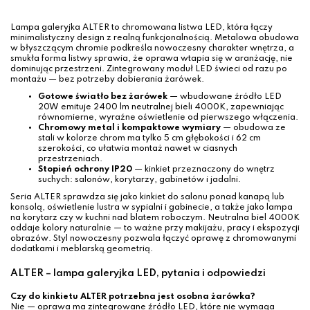
Lampa galeryjka ALTER to chromowana listwa LED, która łączy
minimalistyczny design z realną funkcjonalnością. Metalowa obudowa
w błyszczącym chromie podkreśla nowoczesny charakter wnętrza, a
smukła forma listwy sprawia, że oprawa wtapia się w aranżację, nie
dominując przestrzeni. Zintegrowany moduł LED świeci od razu po
montażu — bez potrzeby dobierania żarówek.
Gotowe światło bez żarówek
— wbudowane źródło LED
20W emituje 2400 lm neutralnej bieli 4000K, zapewniając
równomierne, wyraźne oświetlenie od pierwszego włączenia.
Chromowy metal i kompaktowe wymiary
— obudowa ze
stali w kolorze chrom ma tylko 5 cm głębokości i 62 cm
szerokości, co ułatwia montaż nawet w ciasnych
przestrzeniach.
Stopień ochrony IP20
— kinkiet przeznaczony do wnętrz
suchych: salonów, korytarzy, gabinetów i jadalni.
Seria ALTER sprawdza się jako kinkiet do salonu ponad kanapą lub
konsolą, oświetlenie lustra w sypialni i gabinecie, a także jako lampa
na korytarz czy w kuchni nad blatem roboczym. Neutralna biel 4000K
oddaje kolory naturalnie — to ważne przy makijażu, pracy i ekspozycji
obrazów. Styl nowoczesny pozwala łączyć oprawę z chromowanymi
dodatkami i meblarską geometrią.
ALTER – lampa galeryjka LED, pytania i odpowiedzi
Czy do kinkietu ALTER potrzebna jest osobna żarówka?
Nie — oprawa ma zintegrowane źródło LED, które nie wymaga