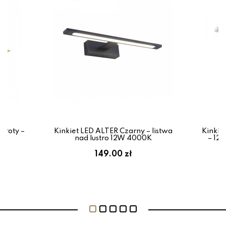
złoty –
Kinkiet LED ALTER Czarny – listwa
Kinkie
K
nad lustro 12W 4000K
– 12
149.00 zł