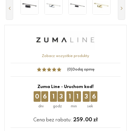
Zobacz wszystkie produkty
(0)
Dodaj opinię
Zuma Line - Uruchom kod!
0
6
1
3
1
1
3
5
259.00
zł
Cena bez rabatu: