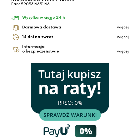
Ean:
5905316651166
Wysyłka w ciągu 24 h
Darmowa dostawa
więcej
14 dni na zwrot
więcej
Informacja
o bezpieczeństwie
więcej