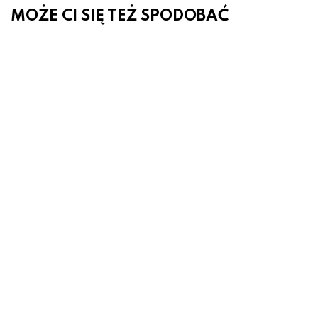
MOŻE CI SIĘ TEŻ SPODOBAĆ
Neon LED napis BAR – podświetlany
znak barowy z akrylu
116.00 zł