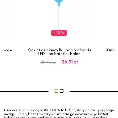
- 10 %
óżowy –
Kinkiet dziecięcy Balloon Niebieski
Kinkie
ie
LED – na baterie, balon
b
26.91 zł
29.90 zł
Lampa ścienna dziecięca BALLOON to kinkiet, który od razu przyciąga
uwagę — biały klosz z tworzywa sztucznego odwzorowuje kształt