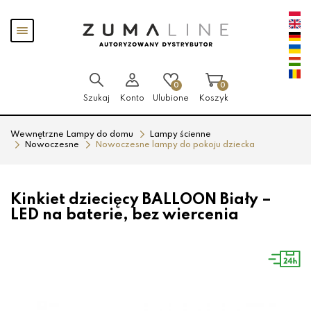
Przejdź
Przejdź
Pokaż
do menu
do
menu
głównego
menu
w
stopce
0
0
Szukaj
Konto
Ulubione
Koszyk
Wewnętrzne Lampy do domu
Lampy ścienne
Nowoczesne
Nowoczesne lampy do pokoju dziecka
Kinkiet dziecięcy BALLOON Biały –
LED na baterie, bez wiercenia