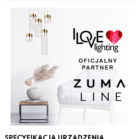
SPECYFIKACJA URZĄDZENIA