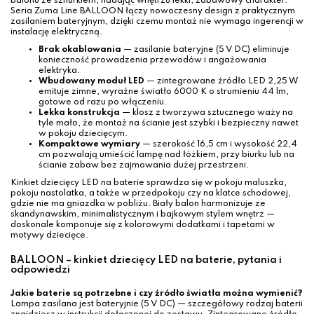
balonu ze sznurkiem, nadając wnętrzu lekki, zabawowy charakter.
Seria Zuma Line BALLOON łączy nowoczesny design z praktycznym
zasilaniem bateryjnym, dzięki czemu montaż nie wymaga ingerencji w
instalację elektryczną.
Brak okablowania
— zasilanie bateryjne (5 V DC) eliminuje
konieczność prowadzenia przewodów i angażowania
elektryka.
Wbudowany moduł LED
— zintegrowane źródło LED 2,25 W
emituje zimne, wyraźne światło 6000 K o strumieniu 44 lm,
gotowe od razu po włączeniu.
Lekka konstrukcja
— klosz z tworzywa sztucznego waży na
tyle mało, że montaż na ścianie jest szybki i bezpieczny nawet
w pokoju dziecięcym.
Kompaktowe wymiary
— szerokość 16,5 cm i wysokość 22,4
cm pozwalają umieścić lampę nad łóżkiem, przy biurku lub na
ścianie zabaw bez zajmowania dużej przestrzeni.
Kinkiet dziecięcy LED na baterie sprawdza się w pokoju maluszka,
pokoju nastolatka, a także w przedpokoju czy na klatce schodowej,
gdzie nie ma gniazdka w pobliżu. Biały balon harmonizuje ze
skandynawskim, minimalistycznym i bajkowym stylem wnętrz —
doskonale komponuje się z kolorowymi dodatkami i tapetami w
motywy dziecięce.
BALLOON – kinkiet dziecięcy LED na baterie, pytania i
odpowiedzi
Jakie baterie są potrzebne i czy źródło światła można wymienić?
Lampa zasilana jest bateryjnie (5 V DC) — szczegółowy rodzaj baterii