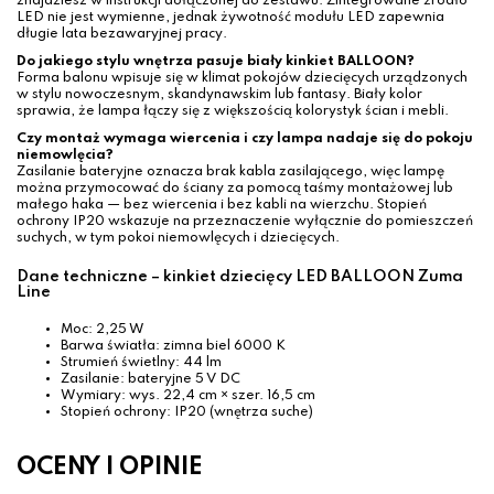
znajdziesz w instrukcji dołączonej do zestawu. Zintegrowane źródło
LED nie jest wymienne, jednak żywotność modułu LED zapewnia
długie lata bezawaryjnej pracy.
Do jakiego stylu wnętrza pasuje biały kinkiet BALLOON?
Forma balonu wpisuje się w klimat pokojów dziecięcych urządzonych
w stylu nowoczesnym, skandynawskim lub fantasy. Biały kolor
sprawia, że lampa łączy się z większością kolorystyk ścian i mebli.
Czy montaż wymaga wiercenia i czy lampa nadaje się do pokoju
niemowlęcia?
Zasilanie bateryjne oznacza brak kabla zasilającego, więc lampę
można przymocować do ściany za pomocą taśmy montażowej lub
małego haka — bez wiercenia i bez kabli na wierzchu. Stopień
ochrony IP20 wskazuje na przeznaczenie wyłącznie do pomieszczeń
suchych, w tym pokoi niemowlęcych i dziecięcych.
Dane techniczne – kinkiet dziecięcy LED BALLOON Zuma
Line
Moc: 2,25 W
Barwa światła: zimna biel 6000 K
Strumień świetlny: 44 lm
Zasilanie: bateryjne 5 V DC
Wymiary: wys. 22,4 cm × szer. 16,5 cm
Stopień ochrony: IP20 (wnętrza suche)
OCENY I OPINIE