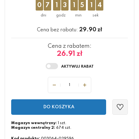
0
7
1
3
1
5
1
3
29.90
zł
Cena bez rabatu:
Cena z rabatem:
26.91 zł
DO KOSZYKA
Magazyn wewnętrzny:
1 szt.
Magazyn centralny 2:
674 szt.
Kod produktu:
003064-029596