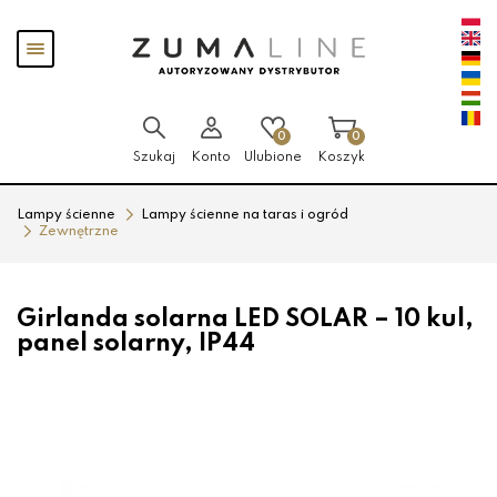
Przejdź
Przejdź
Pokaż
do menu
do
menu
głównego
menu
w
stopce
0
0
Szukaj
Konto
Ulubione
Koszyk
Lampy ścienne
Lampy ścienne na taras i ogród
Zewnętrzne
Girlanda solarna LED SOLAR – 10 kul,
panel solarny, IP44