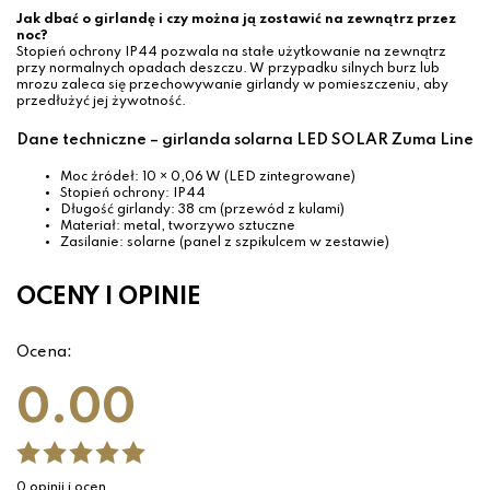
Jak dbać o girlandę i czy można ją zostawić na zewnątrz przez
noc?
Stopień ochrony IP44 pozwala na stałe użytkowanie na zewnątrz
przy normalnych opadach deszczu. W przypadku silnych burz lub
mrozu zaleca się przechowywanie girlandy w pomieszczeniu, aby
przedłużyć jej żywotność.
Dane techniczne – girlanda solarna LED SOLAR Zuma Line
Moc źródeł: 10 × 0,06 W (LED zintegrowane)
Stopień ochrony: IP44
Długość girlandy: 38 cm (przewód z kulami)
Materiał: metal, tworzywo sztuczne
Zasilanie: solarne (panel z szpikulcem w zestawie)
OCENY I OPINIE
Ocena:
0.00
0 opinii i ocen