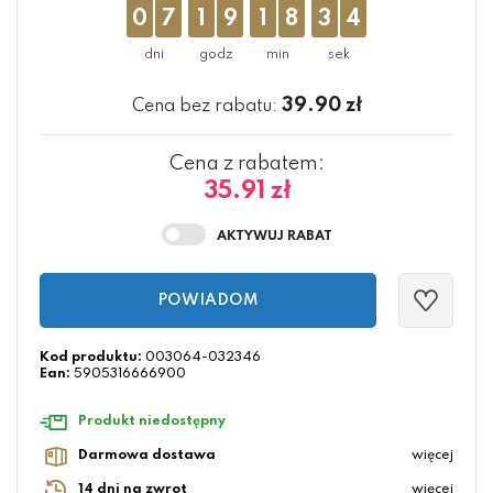
0
7
1
9
1
8
3
4
39.90
zł
Cena bez rabatu:
Cena z rabatem:
35.91 zł
POWIADOM
Kod produktu:
003064-032346
Ean:
5905316666900
Produkt niedostępny
Darmowa dostawa
więcej
14 dni na zwrot
więcej