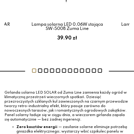
SOLAR
Lampa solarna LED 0,06W stojąca
Lampa
44
SW-5008 Zuma Line
W
39.90 zł
Girlanda solarna LED SOLAR od Zuma Line zamienia każdy ogród w
klimatyczną przestrzeń wieczornych spotkań. Dziesięć
przezroczystych szklanych kul zawieszonych na czarnym przewodzie
tworzy retro-industrialny efekt, który pasuje zarówno do
nowoczesnych tarasów, jak i romantycznych ogrodowych zakątków.
Panel solarny ładuje się w ciągu dnia, a wieczorem girlanda zapala
się automatycznie — bez żadnej ingerencji.
Zero kosztów energii
— zasilanie solarne eliminuje potrzebę
gniazdka elektrycznego; wystarczy wbić szpikulec panelu w