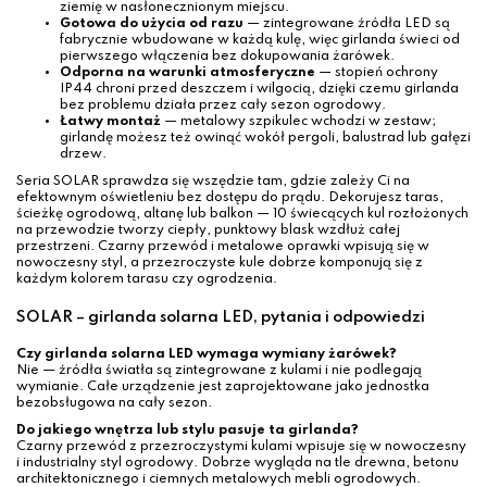
ziemię w nasłonecznionym miejscu.
Gotowa do użycia od razu
— zintegrowane źródła LED są
fabrycznie wbudowane w każdą kulę, więc girlanda świeci od
pierwszego włączenia bez dokupowania żarówek.
Odporna na warunki atmosferyczne
— stopień ochrony
IP44 chroni przed deszczem i wilgocią, dzięki czemu girlanda
bez problemu działa przez cały sezon ogrodowy.
Łatwy montaż
— metalowy szpikulec wchodzi w zestaw;
girlandę możesz też owinąć wokół pergoli, balustrad lub gałęzi
drzew.
Seria SOLAR sprawdza się wszędzie tam, gdzie zależy Ci na
efektownym oświetleniu bez dostępu do prądu. Dekorujesz taras,
ścieżkę ogrodową, altanę lub balkon — 10 świecących kul rozłożonych
na przewodzie tworzy ciepły, punktowy blask wzdłuż całej
przestrzeni. Czarny przewód i metalowe oprawki wpisują się w
nowoczesny styl, a przezroczyste kule dobrze komponują się z
każdym kolorem tarasu czy ogrodzenia.
SOLAR – girlanda solarna LED, pytania i odpowiedzi
Czy girlanda solarna LED wymaga wymiany żarówek?
Nie — źródła światła są zintegrowane z kulami i nie podlegają
wymianie. Całe urządzenie jest zaprojektowane jako jednostka
bezobsługowa na cały sezon.
Do jakiego wnętrza lub stylu pasuje ta girlanda?
Czarny przewód z przezroczystymi kulami wpisuje się w nowoczesny
i industrialny styl ogrodowy. Dobrze wygląda na tle drewna, betonu
architektonicznego i ciemnych metalowych mebli ogrodowych.