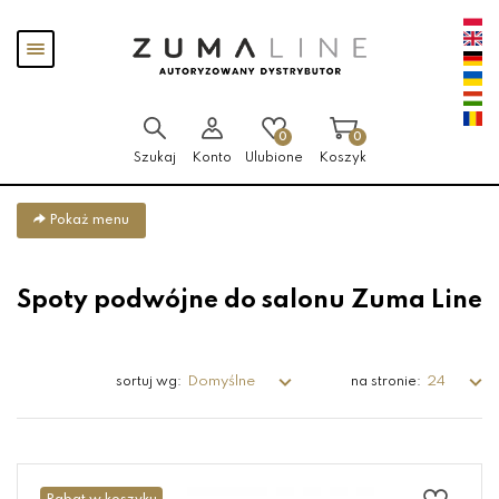
Przejdź
Przejdź
Pokaż
do menu
do
menu
głównego
menu
w
stopce
0
0
Szukaj
Konto
Ulubione
Koszyk
Pokaż menu
Spoty podwójne do salonu Zuma Line
Domyślne
24
sortuj wg:
na stronie: