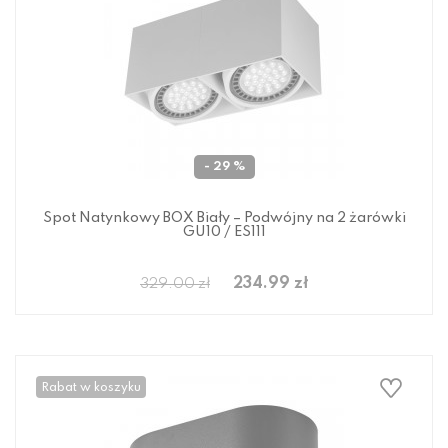
- 29 %
Spot Natynkowy BOX Biały – Podwójny na 2 żarówki
GU10 / ES111
234.99 zł
329.00 zł
Rabat w koszyku