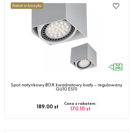
Rabat w koszyku
Spot natynkowy BOX kwadratowy biały – regulowany
GU10 ES111
Cena z rabatem:
189.00 zł
170.10 zł