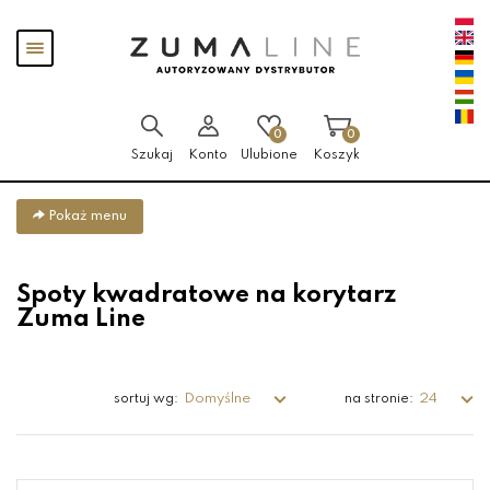
Przejdź
Przejdź
Pokaż
do menu
do
menu
głównego
menu
w
stopce
0
0
Szukaj
Konto
Ulubione
Koszyk
Pokaż menu
Spoty kwadratowe na korytarz
Zuma Line
Domyślne
24
sortuj wg:
na stronie: