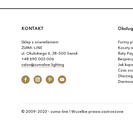
KONTAKT
Obsług
Sklep z oświetleniem
Formy pł
ZUMA-LINE
Koszty w
ul. Okulickiego 6, 38-500 Sanok
Raty Pa
+48 690 003 006
Bezpiec
salon@zumaline.lighting
Jak kup
Czas oc
Dlaczeg
Darmow
© 2009-2023 - zuma-line | Wszelkie prawa zastrzeżone