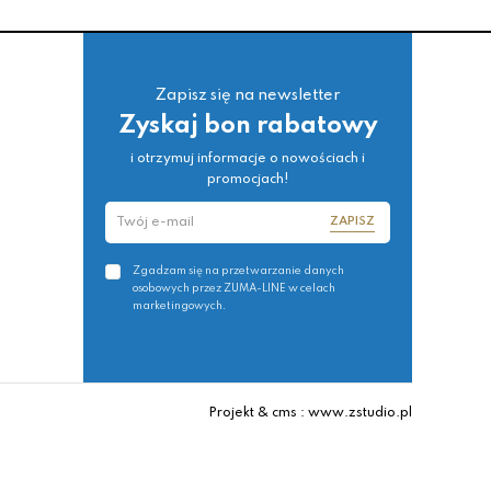
Zapisz się na newsletter
Zyskaj bon rabatowy
i otrzymuj informacje o nowościach i
promocjach!
ZAPISZ
Zgadzam się na przetwarzanie danych
osobowych przez ZUMA-LINE w celach
marketingowych.
Projekt & cms : www.zstudio.pl