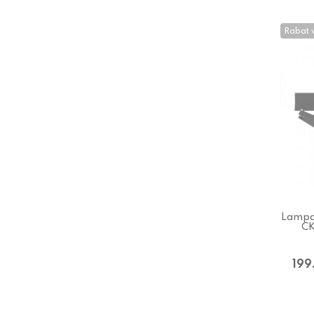
Rabat 
Lampa 
CK
199