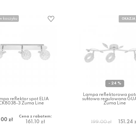
w koszyku
- 24 %
Lampa reflektorowa pot
mpa reflektor spot ELIA
sufitowa regulowana G
CK8038-3 Zuma Line
Zuma Line
Cena z rabatem:
.00 zł
161.10 zł
151.24 
199.00 zł