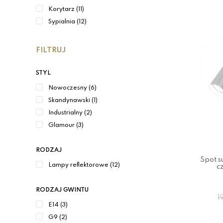
Korytarz (11)
Sypialnia (12)
FILTRUJ
STYL
Nowoczesny (6)
Skandynawski (1)
Industrialny (2)
Glamour (3)
RODZAJ
Spot s
Lampy reflektorowe (12)
c
RODZAJ GWINTU
1
E14 (3)
G9 (2)