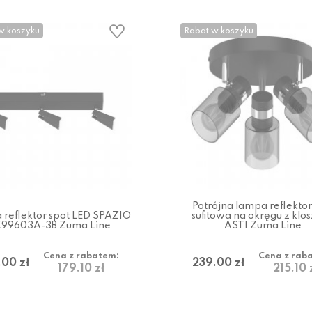
w koszyku
Rabat w koszyku
Potrójna lampa reflekt
reflektor spot LED SPAZIO
sufitowa na okręgu z klo
99603A-3B Zuma Line
ASTI Zuma Line
Cena z rabatem:
Cena z rab
.00 zł
239.00 zł
179.10 zł
215.10 