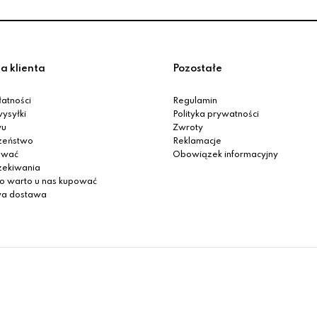
a klienta
Pozostałe
atności
Regulamin
ysyłki
Polityka prywatności
yu
Zwroty
zeństwo
Reklamacje
ować
Obowiązek informacyjny
zekiwania
o warto u nas kupować
a dostawa