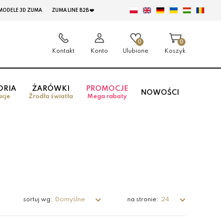
MODELE 3D ZUMA
ZUMA LINE B2B ❤️
0
0
Kontakt
Konto
Ulubione
Koszyk
ORIA
ŻARÓWKI
PROMOCJE
NOWOŚCI
acje
Źrodła światła
Mega rabaty
Domyślne
24
sortuj wg:
na stronie: