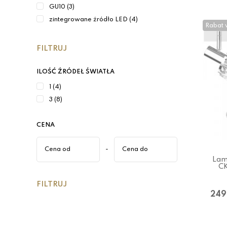
GU10 (3)
zintegrowane źródło LED (4)
Rabat 
FILTRUJ
ILOŚĆ ŹRÓDEŁ ŚWIATŁA
1 (4)
3 (8)
CENA
-
Lam
CK
FILTRUJ
249