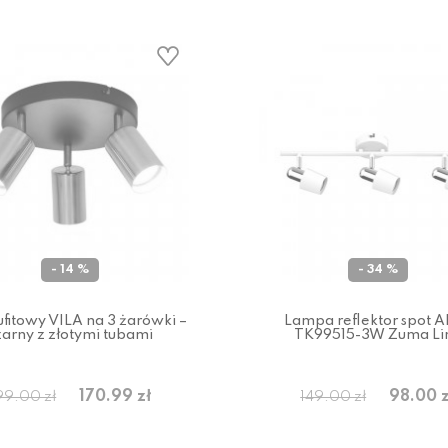
- 14 %
- 34 %
ufitowy VILA na 3 żarówki –
Lampa reflektor spot 
zarny z złotymi tubami
TK99515-3W Zuma Li
170.99 zł
98.00 z
99.00 zł
149.00 zł