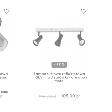
- 47 %
orowa
Lampa sufitowa reflektorowa
szami
TRIEST na 3 żarówki – drewno i
metal
atem:
zł
105.00 zł
199.00 zł