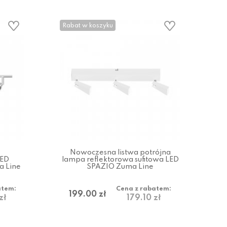
Rabat w koszyku
Nowoczesna listwa potrójna
LED
lampa reflektorowa sufitowa LED
 Line
SPAZIO Zuma Line
atem:
Cena z rabatem:
199.00 zł
zł
179.10 zł