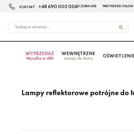
+48 690 003 006
O ZUMA LINE
PARTNERSKI SALON
KONTAKT
Przejdź
Przejdź
do menu
do
głównego
menu
w
stopce
WYPRZEDAŻ
WEWNĘTRZNE
OŚWIETLENI
Wysyłka w 48h
Lampy do domu
Lampy reflektorowe potrójne do ł