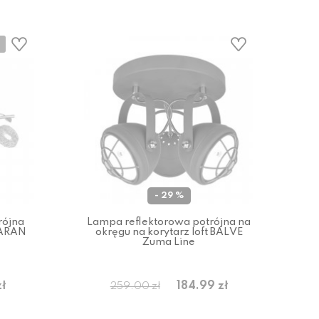
- 29 %
rójna
Lampa reflektorowa potrójna na
UARAN
okręgu na korytarz loft BALVE
Zuma Line
zł
184.99 zł
259.00 zł