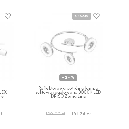
- 24 %
Reflektorowa potrójna lampa
ALEX
sufitowa regulowana 3000K LED
ne
DRISO Zuma Line
ł
151.24 zł
199.00 zł