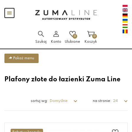
Przejdź
Przejdź
Pokaż
do menu
do
menu
głównego
menu
w
stopce
0
0
Szukaj
Konto
Ulubione
Koszyk
Pokaż menu
Plafony złote do łazienki Zuma Line
Domyślne
24
sortuj wg:
na stronie: