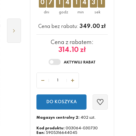
0
7
1
4
1
4
3
1
349.00
zł
Cena bez rabatu:
Cena z rabatem:
314.10 zł
DO KOSZYKA
Magazyn centralny 2:
402 szt.
Kod produktu:
003064-030730
Ean:
5905316644045