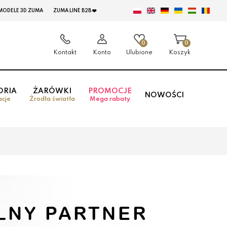
MODELE 3D ZUMA
ZUMA LINE B2B ❤️
0
0
Kontakt
Konto
Ulubione
Koszyk
ORIA
ŻARÓWKI
PROMOCJE
NOWOŚCI
acje
Źrodła światła
Mega rabaty