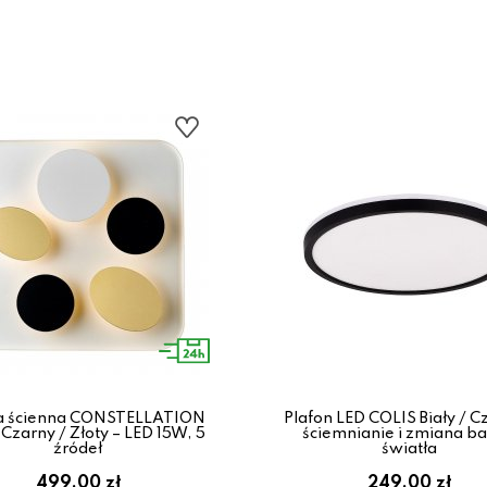
 ścienna CONSTELLATION
Plafon LED COLIS Biały / C
/ Czarny / Złoty – LED 15W, 5
ściemnianie i zmiana b
źródeł
światła
499.00 zł
249.00 zł