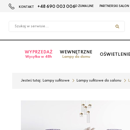
+48 690 003 006
O ZUMA LINE
PARTNERSKI SALON
KONTAKT
Przejdź
Przejdź
do menu
do
głównego
menu
w
stopce
WYPRZEDAŻ
WEWNĘTRZNE
OŚWIETLENI
Wysyłka w 48h
Lampy do domu
Jesteś tutaj:
Lampy sufitowe
Lampy sufitowe do salonu