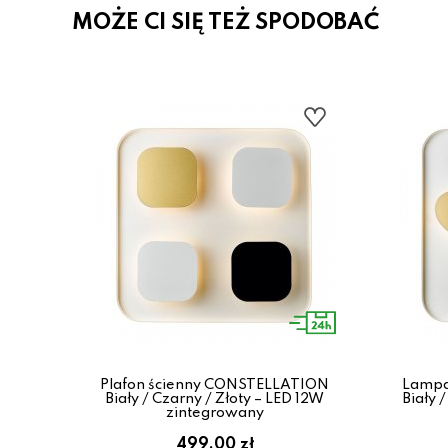
MOŻE CI SIĘ TEŻ SPODOBAĆ
 ze
Plafon ścienny CONSTELLATION
Lampa
 CCT,
Biały / Czarny / Złoty – LED 12W
Biały 
zintegrowany
499.00 zł