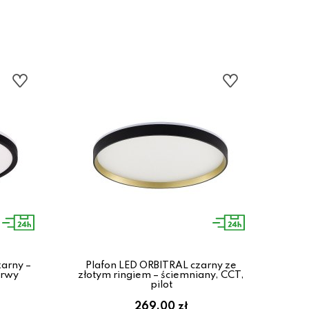
zarny –
Plafon LED ORBITRAL czarny ze
Pl
arwy
złotym ringiem – ściemniany, CCT,
Bi
pilot
269.00 zł