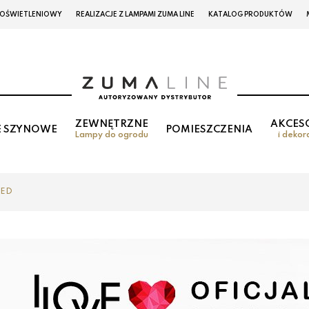
 OŚWIETLENIOWY
REALIZACJE Z LAMPAMI ZUMA LINE
KATALOG PRODUKTÓW
ZEWNĘTRZNE
AKCES
E SZYNOWE
POMIESZCZENIA
Lampy do ogrodu
i dekor
LED