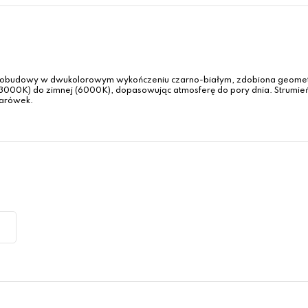
j obudowy w dwukolorowym wykończeniu czarno-białym, zdobiona geom
3000K) do zimnej (6000K), dopasowując atmosferę do pory dnia. Strumień 
żarówek.