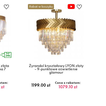
Rabat w koszyku
 złota
Żyrandol kryształowy LYON złoty
na 7
– 9-punktowe oświetlenie
glamour
atem:
Cena z rabatem:
1199.00 zł
 zł
1079.10 zł