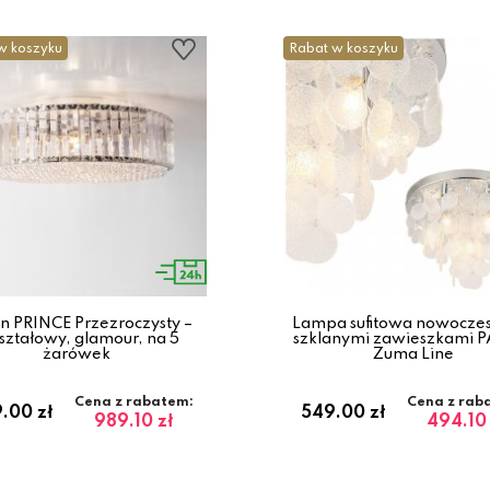
w koszyku
Rabat w koszyku
on PRINCE Przezroczysty –
Lampa sufitowa nowocze
ształowy, glamour, na 5
szklanymi zawieszkami 
żarówek
Zuma Line
Cena z rabatem:
Cena z rab
.00 zł
549.00 zł
989.10 zł
494.10 