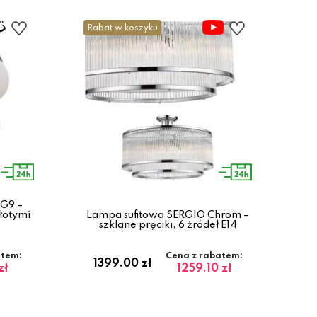
Rabat w koszyku
 G9 –
złotymi
Lampa sufitowa SERGIO Chrom –
szklane pręciki, 6 źródeł E14
atem:
Cena z rabatem:
1399.00 zł
zł
1259.10 zł