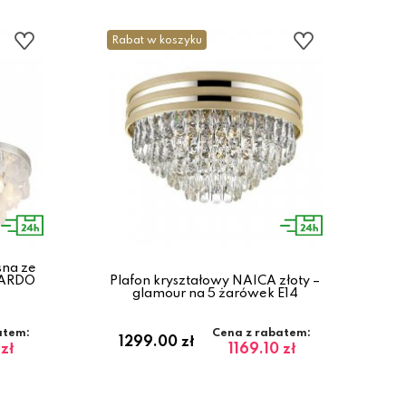
Rabat w koszyku
sna ze
PARDO
Plafon kryształowy NAICA złoty –
glamour na 5 żarówek E14
atem:
Cena z rabatem:
1299.00 zł
zł
1169.10 zł