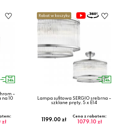
Rabat w koszyku
hrom –
 na 10
Lampa sufitowa SERGIO srebrna –
szklane pręty, 5 x E14
atem:
Cena z rabatem:
1199.00 zł
 zł
1079.10 zł