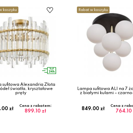
w koszyku
Rabat w koszyku
sufitowa Alexandria Złota
ródeł światła, kryształowe
Lampa sufitowa ALI na 7 
pręty
z białymi kulami – czarno
Cena z rabatem:
Cena z rab
.00 zł
849.00 zł
899.10 zł
764.10 