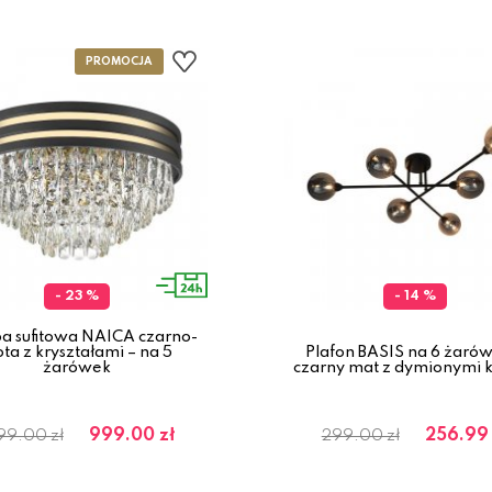
- 23 %
- 14 %
 sufitowa NAICA czarno-
ota z kryształami – na 5
Plafon BASIS na 6 żarów
żarówek
czarny mat z dymionymi 
999.00 zł
256.99 
99.00 zł
299.00 zł