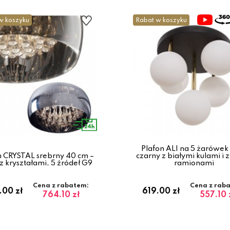
w koszyku
Rabat w koszyku
Plafon ALI na 5 żarówek
n CRYSTAL srebrny 40 cm –
czarny z białymi kulami i 
 z kryształami, 5 źródeł G9
ramionami
Cena z rabatem:
Cena z rab
.00 zł
619.00 zł
764.10 zł
557.10 