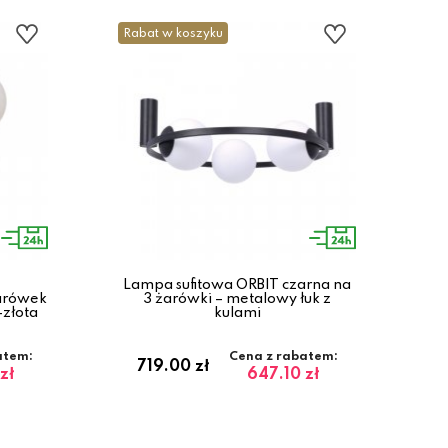
Rabat w koszyku
Lampa sufitowa ORBIT czarna na
żarówek
3 żarówki – metalowy łuk z
-złota
kulami
atem:
Cena z rabatem:
719.00 zł
zł
647.10 zł