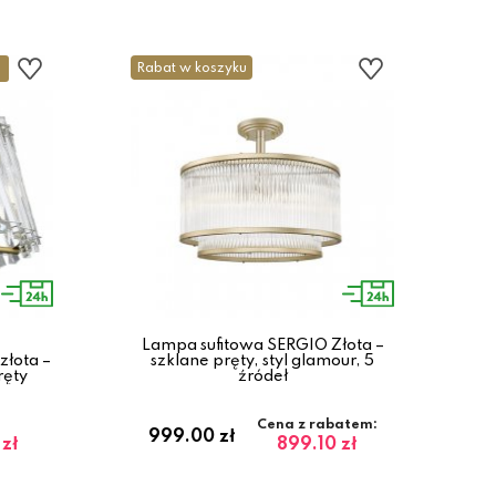
Rabat w koszyku
Lampa sufitowa SERGIO Złota –
złota –
szklane pręty, styl glamour, 5
ręty
źródeł
Cena z rabatem:
999.00 zł
zł
899.10 zł