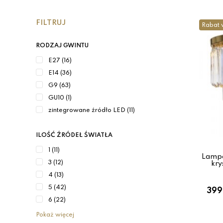
FILTRUJ
Rabat 
RODZAJ GWINTU
E27 (16)
E14 (36)
G9 (63)
GU10 (1)
zintegrowane źródło LED (11)
ILOŚĆ ŹRÓDEŁ ŚWIATŁA
1 (11)
Lampa
3 (12)
kry
4 (13)
5 (42)
399
6 (22)
Pokaż więcej