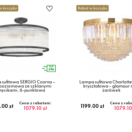
w koszyku
Rabat w koszyku
 sufitowa SERGIO Czarna –
Lampa sufitowa Charlotte
oziomowa ze szklanymi
kryształowa – glamour 
ręcikami, 6-punktowa
żarówek
Cena z rabatem:
Cena z rab
.00 zł
1199.00 zł
1079.10 zł
1079.10