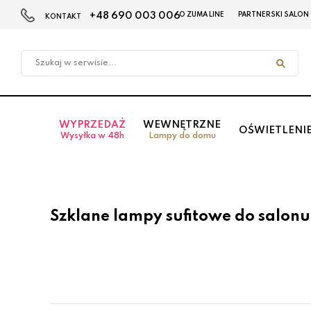
+48 690 003 006
O ZUMA LINE
PARTNERSKI SALON
KONTAKT
Przejdź
Przejdź
do menu
do
głównego
menu
w
stopce
WYPRZEDAŻ
WEWNĘTRZNE
OŚWIETLENI
Wysyłka w 48h
Lampy do domu
Szklane lampy sufitowe do salon