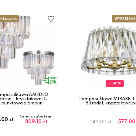
w koszyku
- 54 %
mpa sufitowa AMEDEO
ebrna – kryształowa, 5-
Lampa sufitowa MIRABELL 
punktowa glamour
5 źródeł, kryształowe p
Cena z rabatem:
.00 zł
809.10 zł
577.00 
1249.00 zł