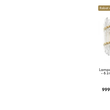
Rabat 
Lampa 
– 6 ź
999