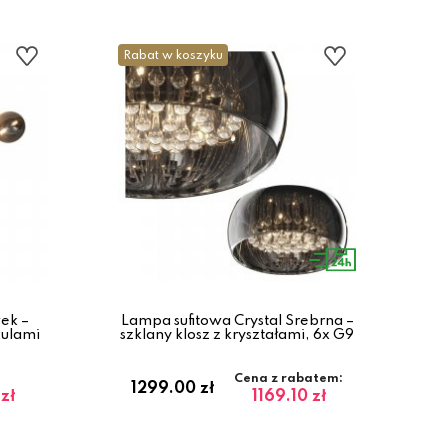
Rabat w koszyku
ek –
Lampa sufitowa Crystal Srebrna –
kulami
szklany klosz z kryształami, 6x G9
Cena z rabatem:
1299.00 zł
zł
1169.10 zł