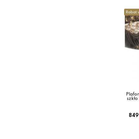
Rabat 
Plafo
szkło
849