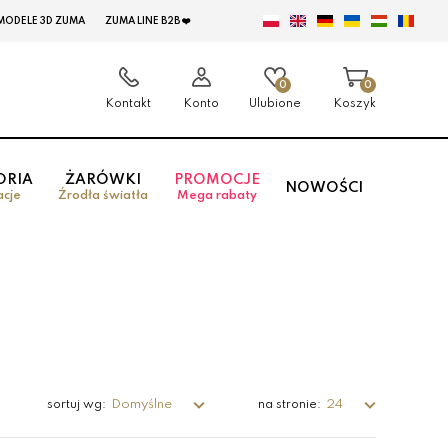
MODELE 3D ZUMA
ZUMA LINE B2B ❤️
0
0
Kontakt
Konto
Ulubione
Koszyk
ORIA
ŻARÓWKI
PROMOCJE
NOWOŚCI
acje
Źrodła światła
Mega rabaty
Domyślne
24
sortuj wg:
na stronie: