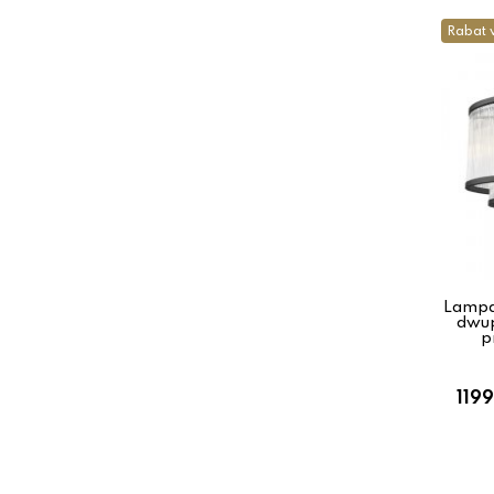
Rabat 
Lampa
dwup
p
1199