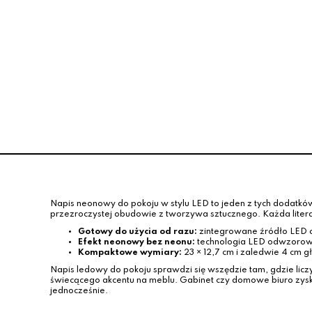
on LED ON AIR Wielokolorowy –
Neon LED SATU
dekoracyjny napis na biurko
Leuchten
116.00 zł
81.00
Napis neonowy do pokoju w stylu LED to jeden z tych dodatkó
przezroczystej obudowie z tworzywa sztucznego. Każda litera
Gotowy do użycia od razu:
zintegrowane źródło LED o
Efekt neonowy bez neonu:
technologia LED odwzorowuj
Kompaktowe wymiary:
23 × 12,7 cm i zaledwie 4 cm g
Napis ledowy do pokoju sprawdzi się wszędzie tam, gdzie liczy 
świecącego akcentu na meblu. Gabinet czy domowe biuro zyska 
jednocześnie.