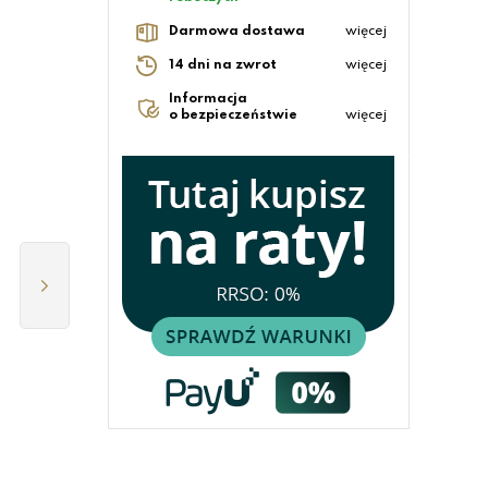
Darmowa dostawa
więcej
14 dni na zwrot
więcej
Informacja
o bezpieczeństwie
więcej