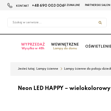
+48 690 003 006
O ZUMA LINE
PARTNERSKI SALON
KONTAKT
Przejdź
Przejdź
do menu
do
głównego
menu
w
stopce
WYPRZEDAŻ
WEWNĘTRZNE
OŚWIETLENI
Wysyłka w 48h
Lampy do domu
Jesteś tutaj:
Lampy ścienne
Lampy ścienne do pokoju dziec
Neon LED HAPPY – wielokolorowy 