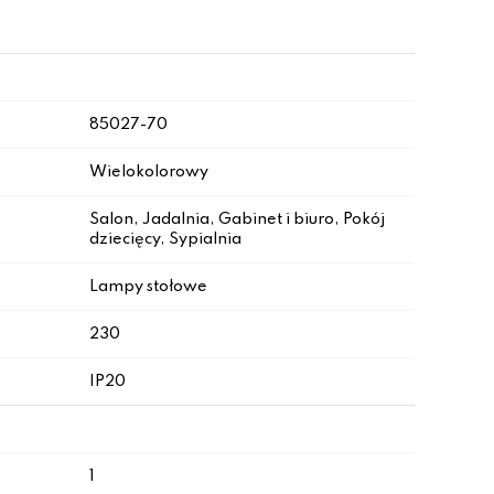
85027-70
Wielokolorowy
Salon, Jadalnia, Gabinet i biuro, Pokój
dziecięcy, Sypialnia
Lampy stołowe
230
IP20
1