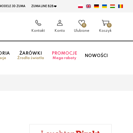
MODELE 3D ZUMA
ZUMA LINE B2B ❤️
0
0
Kontakt
Konto
Ulubione
Koszyk
ORIA
ŻARÓWKI
PROMOCJE
NOWOŚCI
acje
Źrodła światła
Mega rabaty