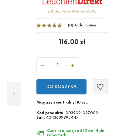
Zobacz wszystkie produkty
(0)
Dodaj opinię
116.00
zł
DO KOSZYKA
Magazyn centralny:
10 szt.
Kod produktu:
003902-027002
Ean:
4043689995447
Czas realizacji od 10 do 14 dni
roboczych