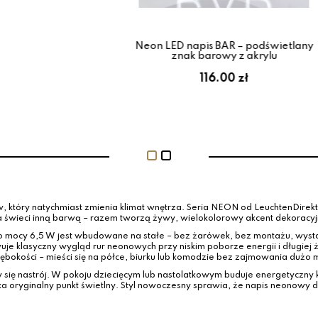
RN 85029-70
Neon LED napis BAR – podświetlany
Direkt
znak barowy z akrylu
 zł
116.00 zł
w, który natychmiast zmienia klimat wnętrza. Seria NEON od LeuchtenDirek
 świeci inną barwą – razem tworzą żywy, wielokolorowy akcent dekoracyjn
 mocy 6,5 W jest wbudowane na stałe – bez żarówek, bez montażu, wysta
e klasyczny wygląd rur neonowych przy niskim poborze energii i długiej 
łębokości – mieści się na półce, biurku lub komodzie bez zajmowania dużo m
się nastrój. W pokoju dziecięcym lub nastolatkowym buduje energetyczny klim
oryginalny punkt świetlny. Styl nowoczesny sprawia, że napis neonowy do