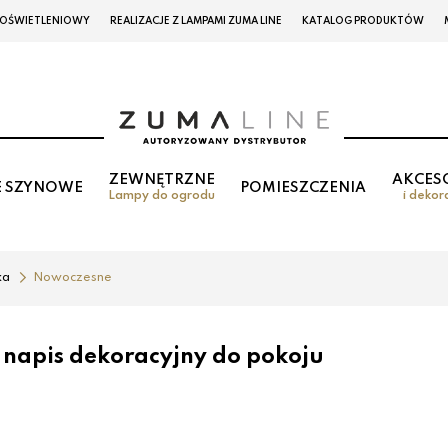
 OŚWIETLENIOWY
REALIZACJE Z LAMPAMI ZUMA LINE
KATALOG PRODUKTÓW
ZEWNĘTRZNE
AKCES
E SZYNOWE
POMIESZCZENIA
Lampy do ogrodu
i dekor
ka
Nowoczesne
napis dekoracyjny do pokoju