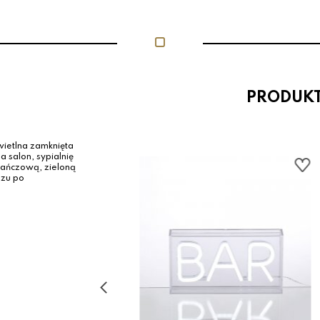
PRODUK
ietlna zamknięta
 salon, sypialnię
rańczową, zieloną
azu po