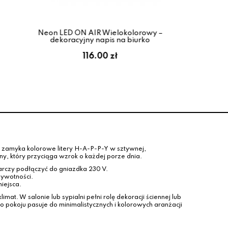
Neon LED ON AIR Wielokolorowy –
Neo
dekoracyjny napis na biurko
116.00 zł
t zamyka kolorowe litery H-A-P-P-Y w sztywnej,
y, który przyciąga wzrok o każdej porze dnia.
rczy podłączyć do gniazdka 230 V.
żywotności.
iejsca.
at. W salonie lub sypialni pełni rolę dekoracji ściennej lub
 pokoju pasuje do minimalistycznych i kolorowych aranżacji