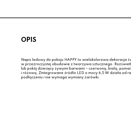
OPIS
Napis ledowy do pokoju HAPPY to wielokolorowa dekoracja św
w przezroczystej obudowie z tworzywa sztucznego. Rozświetla
lub pokój dziecięcy żywymi barwami – czerwoną, białą, poma
i różową. Zintegrowane źródło LED o mocy 6,5 W działa od r
podłączeniu i nie wymaga wymiany żarówki.