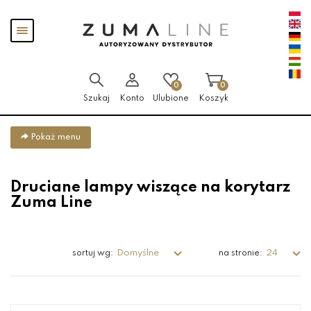
Przejdź
Przejdź
Pokaż
do menu
do
menu
głównego
menu
w
stopce
0
0
Szukaj
Konto
Ulubione
Koszyk
Pokaż menu
Druciane lampy wiszące na korytarz
Zuma Line
Domyślne
24
sortuj wg:
na stronie: