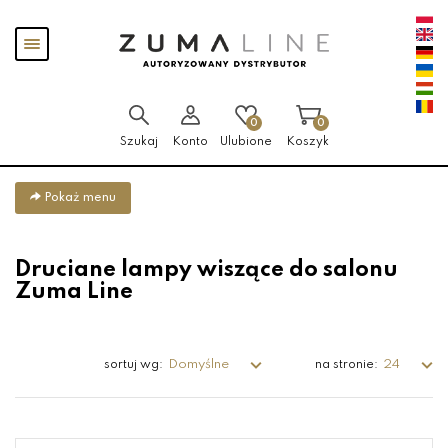
Przejdź
Przejdź
Pokaż
do menu
do
menu
głównego
menu
w
stopce
0
0
Szukaj
Konto
Ulubione
Koszyk
Pokaż menu
Druciane lampy wiszące do salonu
Zuma Line
Domyślne
24
sortuj wg:
na stronie: