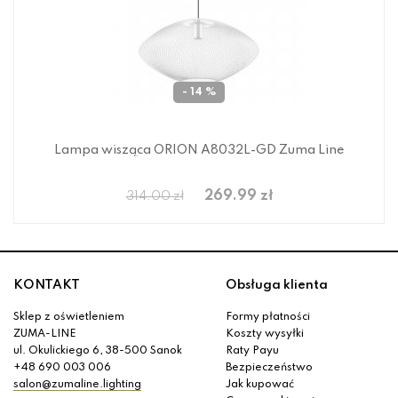
- 14 %
Lampa wisząca ORION A8032L-GD Zuma Line
269.99 zł
314.00 zł
KONTAKT
Obsługa klienta
Sklep z oświetleniem
Formy płatności
ZUMA-LINE
Koszty wysyłki
ul. Okulickiego 6, 38-500 Sanok
Raty Payu
+48 690 003 006
Bezpieczeństwo
salon@zumaline.lighting
Jak kupować