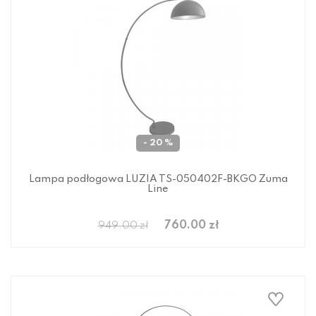
- 20 %
Lampa podłogowa LUZIA TS-050402F-BKGO Zuma
Line
760.00 zł
949.00 zł