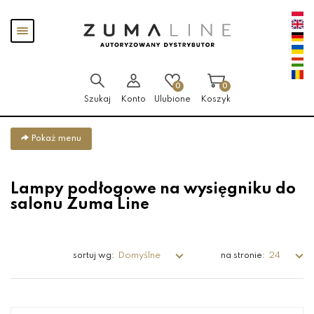
Przejdź
Przejdź
Pokaż
do menu
do
menu
głównego
menu
w
stopce
0
0
Szukaj
Konto
Ulubione
Koszyk
Pokaż menu
Lampy podłogowe na wysięgniku do
salonu Zuma Line
Domyślne
24
sortuj wg:
na stronie: