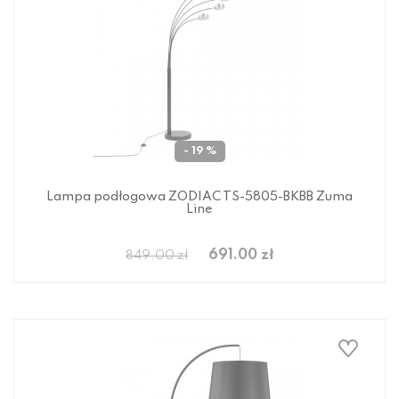
- 19 %
Lampa podłogowa ZODIAC TS-5805-BKBB Zuma
Line
691.00 zł
849.00 zł