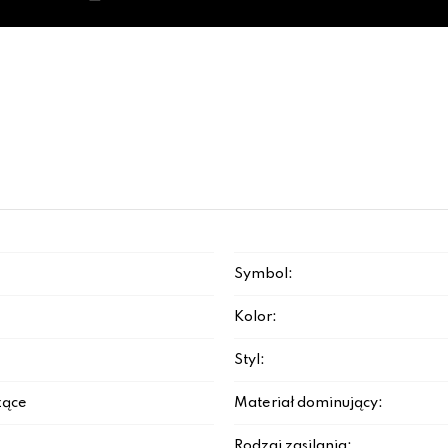
Symbol:
Kolor:
Styl:
zące
Materiał dominujący:
Rodzaj zasilania: