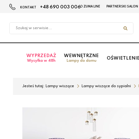
+48 690 003 006
O ZUMA LINE
PARTNERSKI SALON
KONTAKT
Przejdź
Przejdź
do menu
do
głównego
menu
w
stopce
WYPRZEDAŻ
WEWNĘTRZNE
OŚWIETLENI
Wysyłka w 48h
Lampy do domu
Jesteś tutaj:
Lampy wiszące
Lampy wiszące do sypialni