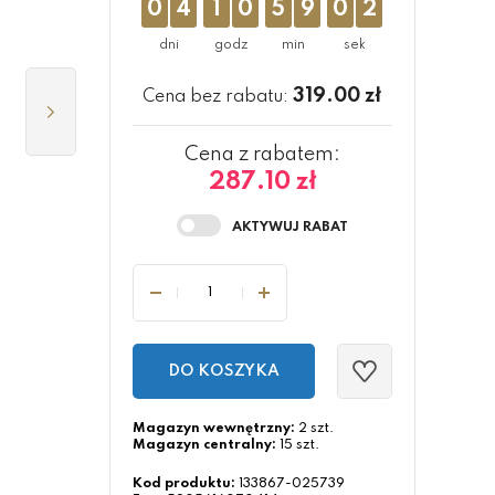
0
4
1
0
5
9
0
1
319.00
zł
Cena bez rabatu:
Cena z rabatem:
287.10 zł
DO KOSZYKA
Magazyn wewnętrzny:
2 szt.
Magazyn centralny:
15 szt.
Kod produktu:
133867-025739