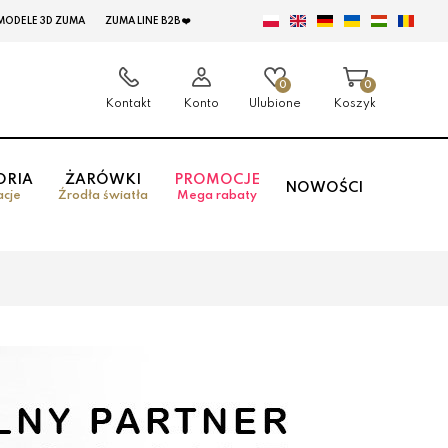
MODELE 3D ZUMA
ZUMA LINE B2B ❤️
0
0
Kontakt
Konto
Ulubione
Koszyk
ORIA
ŻARÓWKI
PROMOCJE
NOWOŚCI
acje
Źrodła światła
Mega rabaty