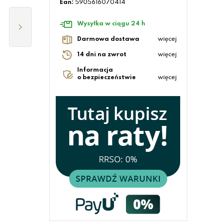
Ean:
5905616070414
Wysyłka w ciągu 24 h
Darmowa dostawa
więcej
14 dni na zwrot
więcej
Informacja
o bezpieczeństwie
więcej