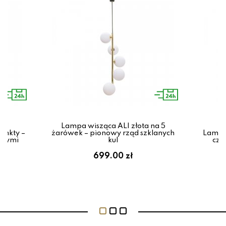
Lampa wisząca ALI złota na 5
unkty –
żarówek – pionowy rząd szklanych
Lampa 
lanymi
kul
cza
699.00 zł