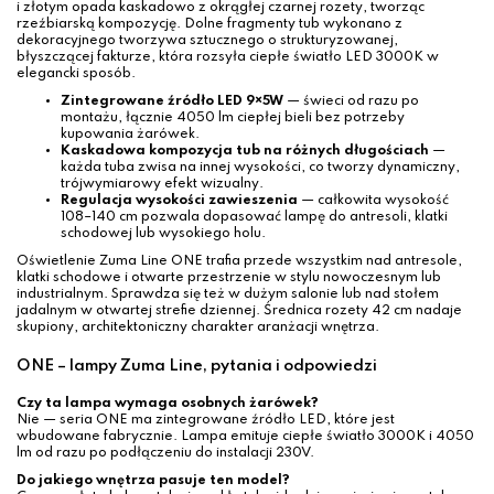
i złotym opada kaskadowo z okrągłej czarnej rozety, tworząc
rzeźbiarską kompozycję. Dolne fragmenty tub wykonano z
dekoracyjnego tworzywa sztucznego o strukturyzowanej,
błyszczącej fakturze, która rozsyła ciepłe światło LED 3000K w
elegancki sposób.
Zintegrowane źródło LED 9×5W
— świeci od razu po
montażu, łącznie 4050 lm ciepłej bieli bez potrzeby
kupowania żarówek.
Kaskadowa kompozycja tub na różnych długościach
—
każda tuba zwisa na innej wysokości, co tworzy dynamiczny,
trójwymiarowy efekt wizualny.
Regulacja wysokości zawieszenia
— całkowita wysokość
108–140 cm pozwala dopasować lampę do antresoli, klatki
schodowej lub wysokiego holu.
Oświetlenie Zuma Line ONE trafia przede wszystkim nad antresole,
klatki schodowe i otwarte przestrzenie w stylu nowoczesnym lub
industrialnym. Sprawdza się też w dużym salonie lub nad stołem
jadalnym w otwartej strefie dziennej. Średnica rozety 42 cm nadaje
skupiony, architektoniczny charakter aranżacji wnętrza.
ONE – lampy Zuma Line, pytania i odpowiedzi
Czy ta lampa wymaga osobnych żarówek?
Nie — seria ONE ma zintegrowane źródło LED, które jest
wbudowane fabrycznie. Lampa emituje ciepłe światło 3000K i 4050
lm od razu po podłączeniu do instalacji 230V.
Do jakiego wnętrza pasuje ten model?