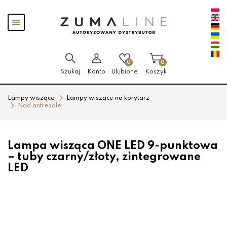
Przejdź
Przejdź
Pokaż
do menu
do
menu
głównego
menu
w
stopce
0
0
Szukaj
Konto
Ulubione
Koszyk
Lampy wiszące
Lampy wiszące na korytarz
Nad antresole
Lampa wisząca ONE LED 9-punktowa
– tuby czarny/złoty, zintegrowane
LED