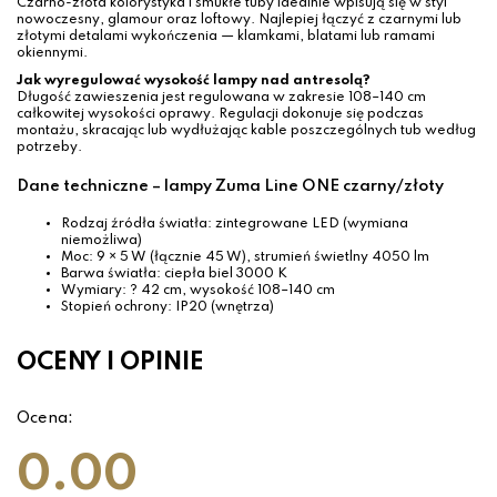
Czarno-złota kolorystyka i smukłe tuby idealnie wpisują się w styl
nowoczesny, glamour oraz loftowy. Najlepiej łączyć z czarnymi lub
złotymi detalami wykończenia — klamkami, blatami lub ramami
okiennymi.
Jak wyregulować wysokość lampy nad antresolą?
Długość zawieszenia jest regulowana w zakresie 108–140 cm
całkowitej wysokości oprawy. Regulacji dokonuje się podczas
montażu, skracając lub wydłużając kable poszczególnych tub według
potrzeby.
Dane techniczne – lampy Zuma Line ONE czarny/złoty
Rodzaj źródła światła: zintegrowane LED (wymiana
niemożliwa)
Moc: 9 × 5 W (łącznie 45 W), strumień świetlny 4050 lm
Barwa światła: ciepła biel 3000 K
Wymiary: ? 42 cm, wysokość 108–140 cm
Stopień ochrony: IP20 (wnętrza)
OCENY I OPINIE
Ocena:
0.00