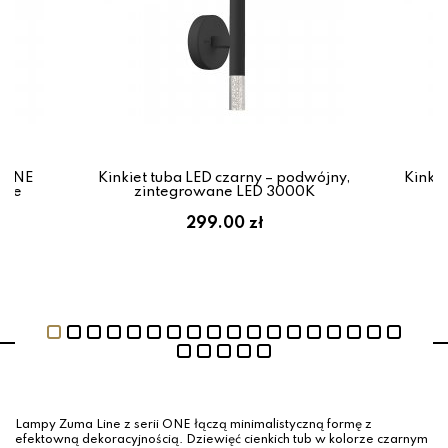
 ONE
Kinkiet tuba LED czarny – podwójny,
Kinki
ine
zintegrowane LED 3000K
299.00 zł
Lampy Zuma Line z serii ONE łączą minimalistyczną formę z
efektowną dekoracyjnością. Dziewięć cienkich tub w kolorze czarnym