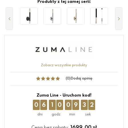
Produkty z tej samej serii:
Zobacz wszystkie produkty
(0)
Dodaj opinię
Zuma Line - Uruchom kod!
0
6
1
0
0
9
3
2
1699.00
zł