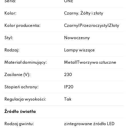
Seria:
ONE
Kolor:
Czarny, Żółty i złoty
Kolor producenta:
Czarny|Przezroczysty|Złoty
Styl:
Nowoczesny
Rodzaj:
Lampy wiszące
Materiał dominujący:
Metal|Tworzywo sztuczne
Zasilanie (V):
230
Stopień ochrony:
IP20
Regulacja wysokości:
Tak
Źródło światła
Rodzaj gwintu:
zintegrowane źródło LED