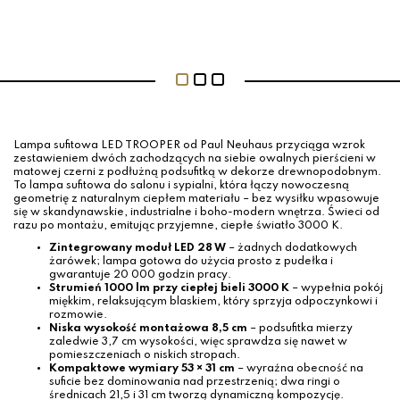
Lampa sufitowa LED TROOPER od Paul Neuhaus przyciąga wzrok
zestawieniem dwóch zachodzących na siebie owalnych pierścieni w
matowej czerni z podłużną podsufitką w dekorze drewnopodobnym.
To lampa sufitowa do salonu i sypialni, która łączy nowoczesną
geometrię z naturalnym ciepłem materiału – bez wysiłku wpasowuje
się w skandynawskie, industrialne i boho-modern wnętrza. Świeci od
razu po montażu, emitując przyjemne, ciepłe światło 3000 K.
Zintegrowany moduł LED 28 W
– żadnych dodatkowych
żarówek; lampa gotowa do użycia prosto z pudełka i
gwarantuje 20 000 godzin pracy.
Strumień 1000 lm przy ciepłej bieli 3000 K
– wypełnia pokój
miękkim, relaksującym blaskiem, który sprzyja odpoczynkowi i
rozmowie.
Niska wysokość montażowa 8,5 cm
– podsufitka mierzy
zaledwie 3,7 cm wysokości, więc sprawdza się nawet w
pomieszczeniach o niskich stropach.
Kompaktowe wymiary 53 × 31 cm
– wyraźna obecność na
suficie bez dominowania nad przestrzenią; dwa ringi o
średnicach 21,5 i 31 cm tworzą dynamiczną kompozycję.