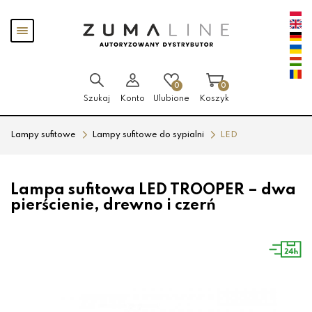
Przejdź
Przejdź
Pokaż
do menu
do
menu
głównego
menu
w
stopce
0
0
Szukaj
Konto
Ulubione
Koszyk
Lampy sufitowe
Lampy sufitowe do sypialni
LED
Lampa sufitowa LED TROOPER – dwa
pierścienie, drewno i czerń