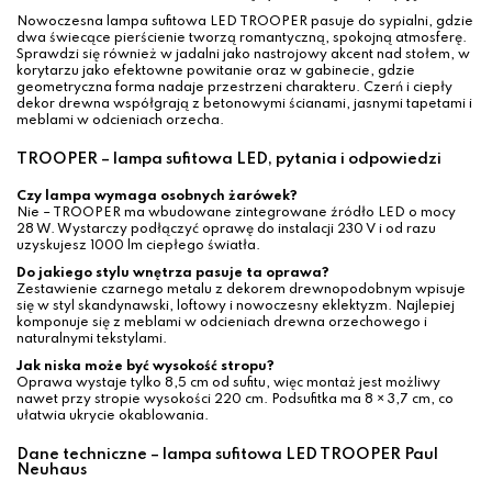
Nowoczesna lampa sufitowa LED TROOPER pasuje do sypialni, gdzie
dwa świecące pierścienie tworzą romantyczną, spokojną atmosferę.
Sprawdzi się również w jadalni jako nastrojowy akcent nad stołem, w
korytarzu jako efektowne powitanie oraz w gabinecie, gdzie
geometryczna forma nadaje przestrzeni charakteru. Czerń i ciepły
dekor drewna współgrają z betonowymi ścianami, jasnymi tapetami i
meblami w odcieniach orzecha.
TROOPER – lampa sufitowa LED, pytania i odpowiedzi
Czy lampa wymaga osobnych żarówek?
Nie – TROOPER ma wbudowane zintegrowane źródło LED o mocy
28 W. Wystarczy podłączyć oprawę do instalacji 230 V i od razu
uzyskujesz 1000 lm ciepłego światła.
Do jakiego stylu wnętrza pasuje ta oprawa?
Zestawienie czarnego metalu z dekorem drewnopodobnym wpisuje
się w styl skandynawski, loftowy i nowoczesny eklektyzm. Najlepiej
komponuje się z meblami w odcieniach drewna orzechowego i
naturalnymi tekstylami.
Jak niska może być wysokość stropu?
Oprawa wystaje tylko 8,5 cm od sufitu, więc montaż jest możliwy
nawet przy stropie wysokości 220 cm. Podsufitka ma 8 × 3,7 cm, co
ułatwia ukrycie okablowania.
Dane techniczne – lampa sufitowa LED TROOPER Paul
Neuhaus