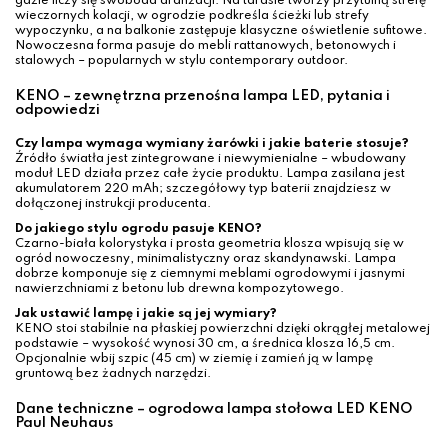
gdzie liczy się swoboda aranżacji. Na tarasie tworzy przytulną strefę
wieczornych kolacji, w ogrodzie podkreśla ścieżki lub strefy
wypoczynku, a na balkonie zastępuje klasyczne oświetlenie sufitowe.
Nowoczesna forma pasuje do mebli rattanowych, betonowych i
stalowych – popularnych w stylu contemporary outdoor.
KENO – zewnętrzna przenośna lampa LED, pytania i
odpowiedzi
Czy lampa wymaga wymiany żarówki i jakie baterie stosuje?
Źródło światła jest zintegrowane i niewymienialne – wbudowany
moduł LED działa przez całe życie produktu. Lampa zasilana jest
akumulatorem 220 mAh; szczegółowy typ baterii znajdziesz w
dołączonej instrukcji producenta.
Do jakiego stylu ogrodu pasuje KENO?
Czarno-biała kolorystyka i prosta geometria klosza wpisują się w
ogród nowoczesny, minimalistyczny oraz skandynawski. Lampa
dobrze komponuje się z ciemnymi meblami ogrodowymi i jasnymi
nawierzchniami z betonu lub drewna kompozytowego.
Jak ustawić lampę i jakie są jej wymiary?
KENO stoi stabilnie na płaskiej powierzchni dzięki okrągłej metalowej
podstawie – wysokość wynosi 30 cm, a średnica klosza 16,5 cm.
Opcjonalnie wbij szpic (45 cm) w ziemię i zamień ją w lampę
gruntową bez żadnych narzędzi.
Dane techniczne – ogrodowa lampa stołowa LED KENO
Paul Neuhaus