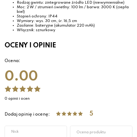
Rodzaj gwintu: zintegrowane źródło LED (niewymienialne)
Moc: 2 W / strumień świetlny: 100 lm / barwa: 3000 K (ciepła
biel)
Stopień ochrony: IP44
Wymiary: wys. 30 cm, śr. 16,5 cm
Zasilanie: bateryjne (akumulator 220 mAh)
Włącznik: sznurkowy
OCENY I OPINIE
Ocena:
0.00
0 opinii i ocen
5
Dodaj opinię i ocenę: