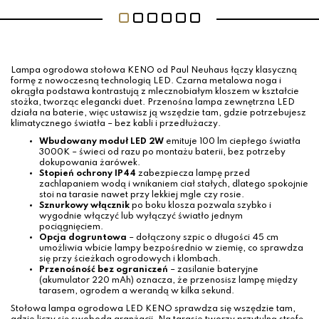
Lampa ogrodowa stołowa KENO od Paul Neuhaus łączy klasyczną
formę z nowoczesną technologią LED. Czarna metalowa noga i
okrągła podstawa kontrastują z mlecznobiałym kloszem w kształcie
stożka, tworząc elegancki duet. Przenośna lampa zewnętrzna LED
działa na baterie, więc ustawisz ją wszędzie tam, gdzie potrzebujesz
klimatycznego światła – bez kabli i przedłużaczy.
Wbudowany moduł LED 2W
emituje 100 lm ciepłego światła
3000K – świeci od razu po montażu baterii, bez potrzeby
dokupowania żarówek.
Stopień ochrony IP44
zabezpiecza lampę przed
zachlapaniem wodą i wnikaniem ciał stałych, dlatego spokojnie
stoi na tarasie nawet przy lekkiej mgle czy rosie.
Sznurkowy włącznik
po boku klosza pozwala szybko i
wygodnie włączyć lub wyłączyć światło jednym
pociągnięciem.
Opcja dogruntowa
– dołączony szpic o długości 45 cm
umożliwia wbicie lampy bezpośrednio w ziemię, co sprawdza
się przy ścieżkach ogrodowych i klombach.
Przenośność bez ograniczeń
– zasilanie bateryjne
(akumulator 220 mAh) oznacza, że przenosisz lampę między
tarasem, ogrodem a werandą w kilka sekund.
Stołowa lampa ogrodowa LED KENO sprawdza się wszędzie tam,