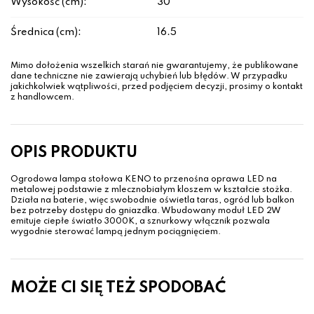
Wysokość (cm):
30
Średnica (cm):
16.5
Mimo dołożenia wszelkich starań nie gwarantujemy, że publikowane
dane techniczne nie zawierają uchybień lub błędów. W przypadku
jakichkolwiek wątpliwości, przed podjęciem decyzji, prosimy o kontakt
z handlowcem.
OPIS PRODUKTU
Ogrodowa lampa stołowa KENO to przenośna oprawa LED na
metalowej podstawie z mlecznobiałym kloszem w kształcie stożka.
Działa na baterie, więc swobodnie oświetla taras, ogród lub balkon
bez potrzeby dostępu do gniazdka. Wbudowany moduł LED 2W
emituje ciepłe światło 3000K, a sznurkowy włącznik pozwala
wygodnie sterować lampą jednym pociągnięciem.
MOŻE CI SIĘ TEŻ SPODOBAĆ