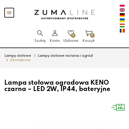
Przejdź
Przejdź
Pokaż
do menu
do
menu
głównego
menu
w
stopce
0
0
Szukaj
Konto
Ulubione
Koszyk
Lampy stołowe
Lampy stołowe na taras i ogród
Zewnętrzne
Lampa stołowa ogrodowa KENO
czarna – LED 2W, IP44, bateryjne