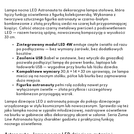
Lampa nocna LED Astronauta to dekoracyjna lampa stołowa, która
łączy funkcję oświetlenia z figurką kolekcjonerską. Wykonana z
tworzywa sztucznego figurka astronauty w czarno-białym
kombinezonie z złotą przyłbicą siedzi na szarej kuli przypominającej
księżyc. Całość otacza czarny metalowy pierścień z podświetleniem
LED — razem tworzą spójną, nowoczesną kompozycję o wysokości
33 cm.
Zintegrowany moduł LED 4W
emituje ciepłe światło od razu
po podłączeniu — bez wymiany żarówki, bez dodatkowych
kosztów.
Zasilanie USB
(kabel w zestawie, bez wtyczki do gniazdka)
pozwala podłączyć lampę do power banku, laptopa lub
ładowarki USB — wygodnie przy biurku lub łóżku dziecka.
Kompaktowe wymiary
30,6 × 14 × 33 cm sprawiają, że lampa
mieści się na nocnym stoliku, półce lub biurku bez zajmowania
dużo miejsca.
Figurka astronauty
pełni rolę ozdoby nawet przy
wyłączonym świetle — złota przyłbica i szczegółowy
kombinezon przyciągają wzrok.
Lampa dziecięca LED z astronautą pasuje do pokoju dziecięcego
urządzonego w stylu kosmicznym lub nowoczesnym. Sprawdzi się też
jako lampka nocna w sypialni młodzieżowej, nastrojowe oświetlenie
na biurku w gabinecie albo dekoracyjny akcent w salonie. Seria Zuma
Line Astronauta łączy charakter gadżetu z praktyczną funkcją
nocnego oświetlenia.