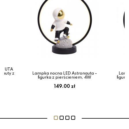
ONAUTA
nauty z
Lampka nocna LED Astronauta –
Lamp
figurka z pierścieniem, 4W
figurk
149.00 zł