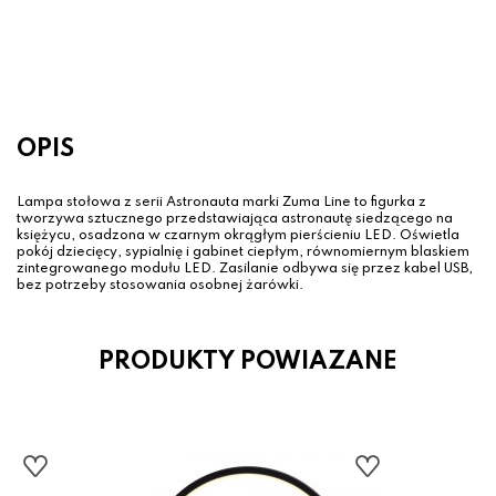
Czarny / Złoty – figurka sowy z
podświetlanym ringiem
179.00 zł
OPIS
Lampa stołowa z serii Astronauta marki Zuma Line to figurka z
tworzywa sztucznego przedstawiająca astronautę siedzącego na
księżycu, osadzona w czarnym okrągłym pierścieniu LED. Oświetla
pokój dziecięcy, sypialnię i gabinet ciepłym, równomiernym blaskiem
zintegrowanego modułu LED. Zasilanie odbywa się przez kabel USB,
bez potrzeby stosowania osobnej żarówki.
PRODUKTY POWIAZANE