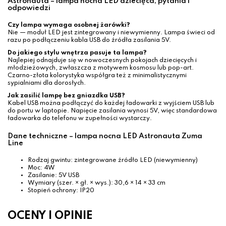
Astronauta – lampa nocna LED dziecięca, pytania i
odpowiedzi
Czy lampa wymaga osobnej żarówki?
Nie — moduł LED jest zintegrowany i niewymienny. Lampa świeci od
razu po podłączeniu kabla USB do źródła zasilania 5V.
Do jakiego stylu wnętrza pasuje ta lampa?
Najlepiej odnajduje się w nowoczesnych pokojach dziecięcych i
młodzieżowych, zwłaszcza z motywem kosmosu lub pop-art.
Czarno-złota kolorystyka współgra też z minimalistycznymi
sypialniami dla dorosłych.
Jak zasilić lampę bez gniazdka USB?
Kabel USB można podłączyć do każdej ładowarki z wyjściem USB lub
do portu w laptopie. Napięcie zasilania wynosi 5V, więc standardowa
ładowarka do telefonu w zupełności wystarczy.
Dane techniczne – lampa nocna LED Astronauta Zuma
Line
Rodzaj gwintu: zintegrowane źródło LED (niewymienny)
Moc: 4W
Zasilanie: 5V USB
Wymiary (szer. × gł. × wys.): 30,6 × 14 × 33 cm
Stopień ochrony: IP20
OCENY I OPINIE