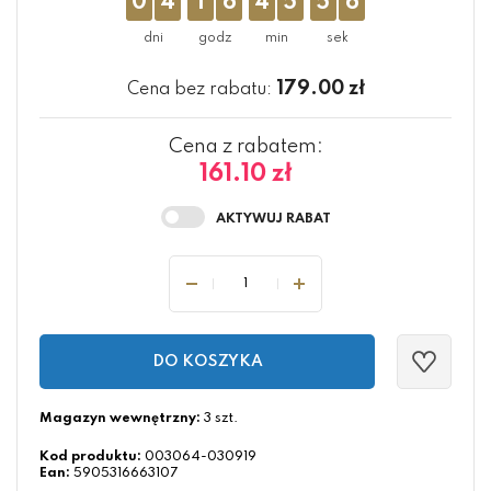
0
4
1
6
4
5
5
6
179.00
zł
Cena bez rabatu:
Cena z rabatem:
161.10 zł
DO KOSZYKA
Magazyn wewnętrzny:
3 szt.
Kod produktu:
003064-030919
Ean:
5905316663107