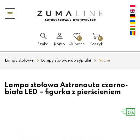
Przejdź
Przejdź
Pokaż
do menu
do
menu
głównego
menu
w
stopce
0
0
Szukaj
Konto
Ulubione
Koszyk
Lampy stołowe
Lampy stołowe do sypialni
Nocne
Lampa stołowa Astronauta czarno-
biała LED – figurka z pierścieniem