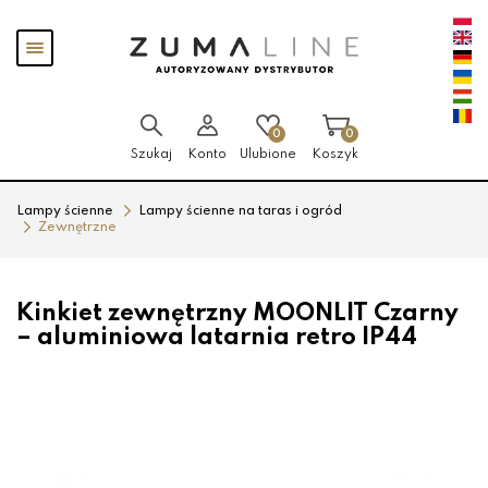
Przejdź
Przejdź
Pokaż
do menu
do
menu
głównego
menu
w
stopce
0
0
Szukaj
Konto
Ulubione
Koszyk
Lampy ścienne
Lampy ścienne na taras i ogród
Zewnętrzne
Kinkiet zewnętrzny MOONLIT Czarny
– aluminiowa latarnia retro IP44