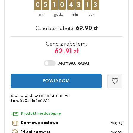
0
5
1
0
4
3
1
2
69.90
zł
Cena bez rabatu:
Cena z rabatem:
62.91 zł
POWIADOM
Kod produktu:
003064-030995
Ean:
5905316666276
Produkt niedostępny
Darmowa dostawa
więcej
14 dni na zwrot
więcej