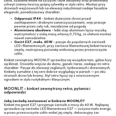
szkła, ozdobne finiale na szczycie i dole obudowy oraz profilowany
uchwyt ścienny tworzą spójną sylwetkę w stylu retro. Montaż przy
drzwiach wejściowych lub na elewacji natychmiast nadaje fasadzie
elegancki, ponadczasowy charakter.
Odporność IP44
– kinkiet skutecznie chroni przed
zachlapaniem i drobnymi zanieczyszczeniami, więc pracuje
pewnie przez cały rok, niezależnie od pogody.
Aluminiowa obudowa
– lekki stop aluminium łączy wysoką
wytrzymałość z niską masą własną 0,73 kg, co ułatwia montaż
nawet samodzielnie.
Gwint E27, maks. 60 W
– pasuje do popularnych żarówek
LED i filamentowych; przy żarówce filamentowej kinkiet tworzy
ciepłą, nastrojową poświatę widoczną przez przezroczyste
szkło.
Kinkiet zewnętrzny MOONLIT sprawdza się wszędzie tam, gdzie liczy
się klimat. Oświetla wejście do domu, ganek i taras, nadając im retro
charakter. Pasuje do elewacji ceglanych, tynkowanych i drewnianych.
Kinkiety zumaline z tej serii dobrze wyglądają w parach — po obu
stronach drzwi lub bramy. Styl retro łączy się z nowoczesnymi
ogrodami w stylu rustykalnym i klasycznym.
MOONLIT – kinkiet zewnętrzny retro, pytania i
odpowiedzi
Jaką żarówkę zastosować w kinkiecie MOONLIT?
Kinkiet ma gwint E27 i przyjmuje żarówki o mocy do 60 W. Najlepiej
sprawdza się żarówka LED filamentowa E27 — zużywa mało energii,
a przez przezroczyste szkło widać jej ciepły, dekoracyjny żar.